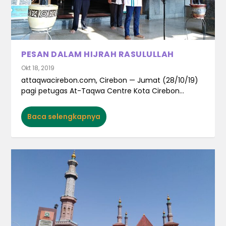
PESAN DALAM HIJRAH RASULULLAH
Okt 18, 2019
attaqwacirebon.com, Cirebon — Jumat (28/10/19)
pagi petugas At-Taqwa Centre Kota Cirebon...
Baca selengkapnya