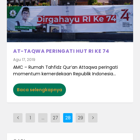
AT-TAQWA PERINGATI HUT RI KE 74
Agu 17, 2019
AMC – Rumah Tahfidz Qur’an Attaqwa peringati
momentum kemerdekaan Republik Indonesia...
Baca selengkapnya
1
…
27
28
29