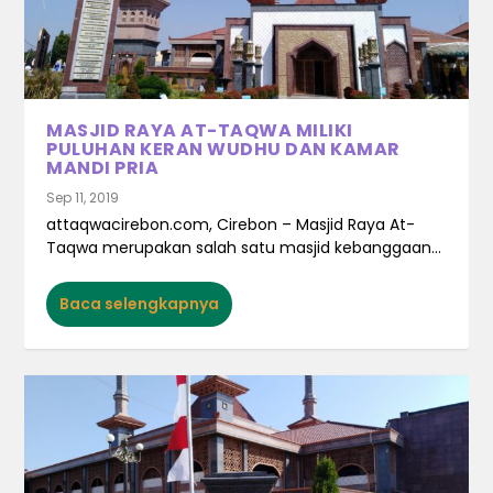
MASJID RAYA AT-TAQWA MILIKI
PULUHAN KERAN WUDHU DAN KAMAR
MANDI PRIA
Sep 11, 2019
attaqwacirebon.com, Cirebon – Masjid Raya At-
Taqwa merupakan salah satu masjid kebanggaan...
Baca selengkapnya