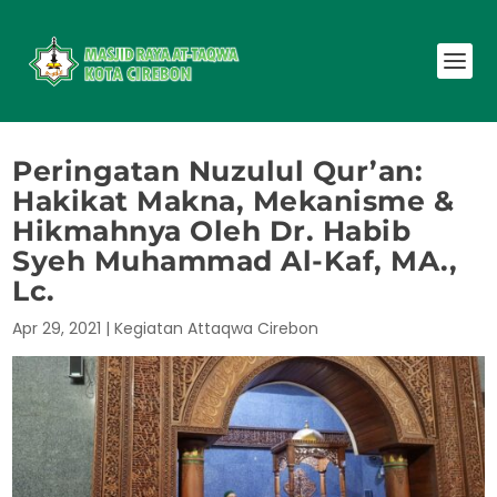
Peringatan Nuzulul Qur’an:
Hakikat Makna, Mekanisme &
Hikmahnya Oleh Dr. Habib
Syeh Muhammad Al-Kaf, MA.,
Lc.
Apr 29, 2021
|
Kegiatan Attaqwa Cirebon