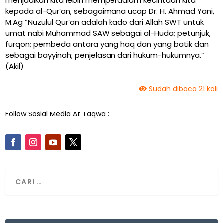
menjadikan kita lebih memperdalam kecintaan kita
kepada al-Qur’an, sebagaimana ucap Dr. H. Ahmad Yani,
M.Ag “Nuzulul Qur’an adalah kado dari Allah SWT untuk
umat nabi Muhammad SAW sebagai al-Huda; petunjuk,
furqon; pembeda antara yang haq dan yang batik dan
sebagai bayyinah; penjelasan dari hukum-hukumnya.”
(Akil)
Sudah dibaca 21 kali
Follow Sosial Media At Taqwa :