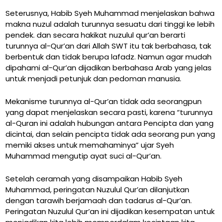
Seterusnya, Habib Syeh Muhammad menjelaskan bahwa
makna nuzul adalah turunnya sesuatu dari tinggi ke lebih
pendek. dan secara hakikat nuzulul qur’an berarti
turunnya al-Qur’an dari Allah SWT itu tak berbahasa, tak
berbentuk dan tidak berupa lafadz. Namun agar mudah
dipahami al-Qur’an dijadikan berbahasa Arab yang jelas
untuk menjadi petunjuk dan pedoman manusia.
Mekanisme turunnya al-Qur’an tidak ada seorangpun
yang dapat menjelaskan secara pasti, karena “turunnya
al-Quran ini adalah hubungan antara Pencipta dan yang
dicintai, dan selain pencipta tidak ada seorang pun yang
memiki akses untuk memahaminya” ujar Syeh
Muhammad mengutip ayat suci al-Qur’an.
Setelah ceramah yang disampaikan Habib Syeh
Muhammad, peringatan Nuzulul Qur’an dilanjutkan
dengan tarawih berjamaah dan tadarus al-Qur’an.
Peringatan Nuzulul Qur’an ini dijadikan kesempatan untuk