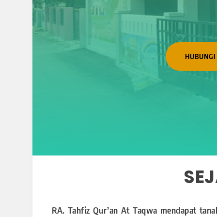
HUBUNGI
SE
RA. Tahfiz Qur’an At Taqwa mendapat tana