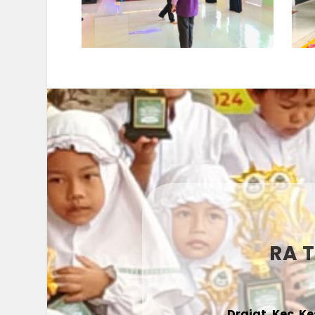
RA 
Drajat, Kec. K