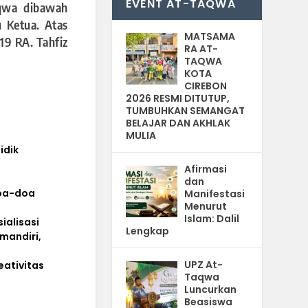
EVENT AT-TAQWA
aqwa dibawah
 Ketua. Atas
MATSAMA
19 RA. Tahfiz
RA AT-
TAQWA
KOTA
CIREBON
2026 RESMI DITUTUP,
TUMBUHKAN SEMANGAT
BELAJAR DAN AKHLAK
MULIA
idik
Afirmasi
dan
doa-doa
Manifestasi
Menurut
Islam: Dalil
alisasi
Lengkap
mandiri,
UPZ At-
ativitas
Taqwa
Luncurkan
Beasiswa