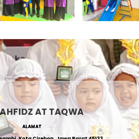
TAHFIDZ AT TAQWA
ALAMAT
esambi, Kota Cirebon, Jawa Barat 45133