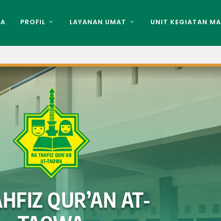
DA
PROFIL
LAYANAN UMAT
UNIT KEGIATAN MA
AHFIZ QUR’AN AT-