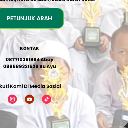
PETUNJUK ARAH
KONTAK
087710361894 Abay
089689321629 Bu Ayu
Ikuti Kami Di Media Sosial