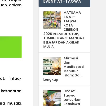
EVENT AT-TAQWA
atuan dalam
MATSAMA
RA AT-
TAQWA
KOTA
CIREBON
2026 RESMI DITUTUP,
TUMBUHKAN SEMANGAT
BELAJAR DAN AKHLAK
MULIA
Afirmasi
dan
Manifestasi
Menurut
Islam: Dalil
t, infaq-
Lengkap
kesadaran
UPZ At-
Taqwa
Luncurkan
ra muzaki,
Beasiswa