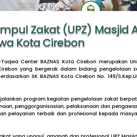
umpul Zakat (UPZ) Masjid 
wa Kota Cirebon
t-Taqwa Center BAZNAS Kota Cirebon merupakan Uni
irebon yang bergerak dalam bidang pengelolaan zak
berdasarkan SK BAZNAS Kota Cirebon No. 149/S.Kep.
jalankan program kegiatan pengelolaan zakat berpa
naan, penggorganisasian, pelaksanaan dan pengawasa
n pelayanan terbaik dan profesional kepada masyar
akat yang unggul, amanah dan profesional UPZ Masji