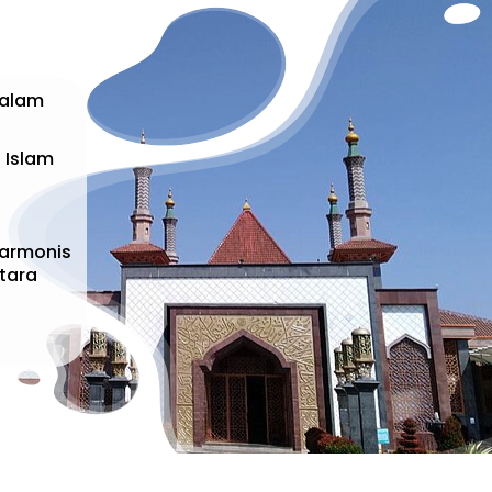
dalam
 Islam
harmonis
ntara