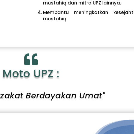
mustahiq dan mitra UPZ lainnya.
Membantu meningkatkan kesejaht
mustahiq

Moto UPZ :
rzakat Berdayakan Umat"