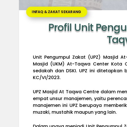
INFAQ & ZAKAT SEKARANG
Profil Unit Peng
Taq
Unit Pengumpul Zakat (UPZ) Masjid A
Masjid (UKM) At-Taqwa Center Kota C
sedakah dan DSKI. UPZ ini ditetapkan 
KC/VI/2023.
UPZ Masjid At Taqwa Centre dalam men
empat unsur manajemen, yaitu perenca
manajemen ini UPZ berupaya memberika
muzaki, mustahik maupun yang lain.
Dalam upaya menjadi Unit Pengumpul Z