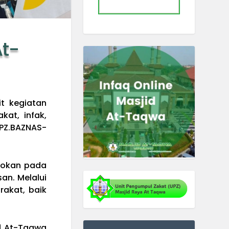
At-
t kegiatan
at, infak,
UPZ.BAZNAS-
tokan pada
n. Melalui
akat, baik
d At-Taqwa