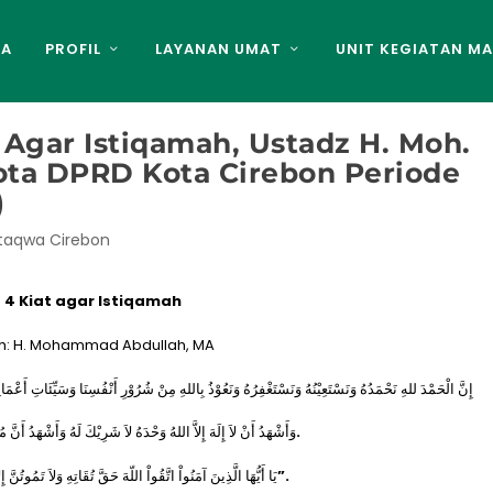
DA
PROFIL
LAYANAN UMAT
UNIT KEGIATAN MA
 Agar Istiqamah, Ustadz H. Moh.
ota DPRD Kota Cirebon Periode
)
ttaqwa Cirebon
4 Kiat agar Istiqamah
h: H. Mohammad Abdullah, MA
إِنَّ الْحَمْدَ للهِ نَحْمَدُهُ وَنَسْتَعِيْنُهُ وَنَسْتَغْفِرُهُ وَنَعُوْذُ بِاللهِ مِنْ شُرُوْرِ أَنْفُسِنَا وَسَيِّئَاتِ أَعْمَا
وَأَشْهَدُ أَنْ لاَ إِلَهَ إِلاَّ اللهُ وَحْدَهُ لاَ شَرِيْكَ لَهُ وَأَشْهَدُ أَنَّ 
ُ.
يَا أَيُّهَا الَّذِينَ آمَنُواْ اتَّقُواْ اللّهَ حَقَّ تُقَاتِهِ وَلاَ تَمُوتُنَّ 
َ”.