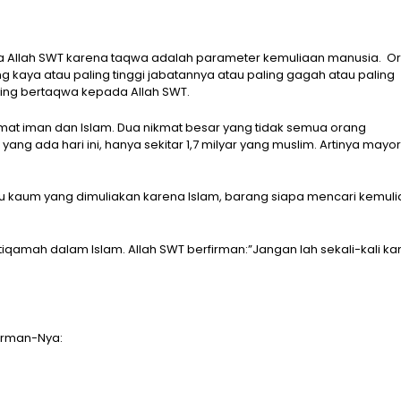
a Allah SWT karena taqwa adalah parameter kemuliaan manusia. O
ing kaya atau paling tinggi jabatannya atau paling gagah atau paling
ling bertaqwa kepada Allah SWT.
ikmat iman dan Islam. Dua nikmat besar yang tidak semua orang
ng ada hari ini, hanya sekitar 1,7 milyar yang muslim. Artinya mayor
tu kaum yang dimuliakan karena Islam, barang siapa mencari kemul
istiqamah dalam Islam. Allah SWT berfirman:”Jangan lah sekali-kali k
firman-Nya: