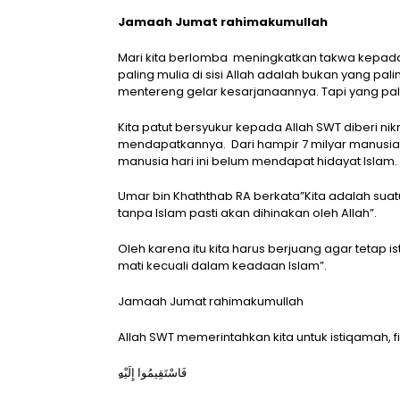
Jamaah Jumat rahimakumullah
Mari kita berlomba meningkatkan takwa kepad
paling mulia di sisi Allah adalah bukan yang pal
mentereng gelar kesarjanaannya. Tapi yang pa
Kita patut bersyukur kepada Allah SWT diberi n
mendapatkannya. Dari hampir 7 milyar manusia ya
manusia hari ini belum mendapat hidayat Islam.
Umar bin Khaththab RA berkata”Kita adalah sua
tanpa Islam pasti akan dihinakan oleh Allah”.
Oleh karena itu kita harus berjuang agar tetap 
mati kecuali dalam keadaan Islam”.
Jamaah Jumat rahimakumullah
Allah SWT memerintahkan kita untuk istiqamah, 
فَاسْتَقِيمُوا إِلَيْه