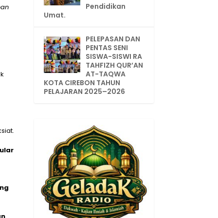
Pendidikan
nan
Umat.
PELEPASAN DAN
PENTAS SENI
SISWA-SISWI RA
TAHFIZH QUR’AN
AT-TAQWA
ak
KOTA CIREBON TAHUN
PELAJARAN 2025–2026
siat.
ular
ang
an