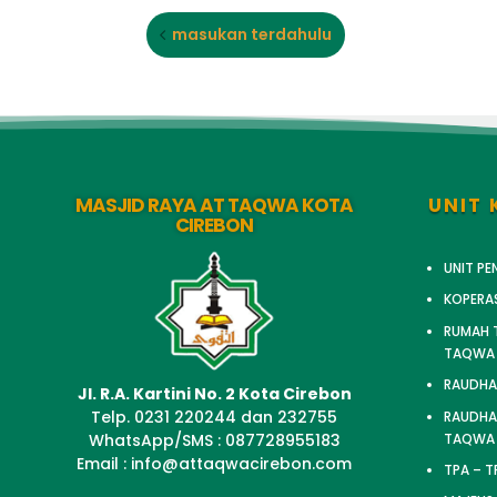
masukan terdahulu
MASJID RAYA AT TAQWA KOTA
UNIT 
CIREBON
UNIT P
KOPERA
RUMAH T
TAQWA
RAUDHA
Jl. R.A. Kartini No. 2 Kota Cirebon
Telp. 0231 220244 dan 232755
RAUDHAT
TAQWA
WhatsApp/SMS : 087728955183
Email : info@attaqwacirebon.com
TPA – 