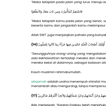
“Maka tetaplah pada jalan yang lurus menuju 
فَاسْتَقِمْ كَمَآأُمِرْتَ وَمن تَابَ مَعَكَ وَلاَتَطْغَوْا
“Maka tetaplah kamu pada jalan yang benar, 
beserta kamu dan janganlah kamu melampaui 
Allah SWT juga menjanjikan pahala yang bany
َ {14}
“Sesungguhnya orang-orang yang mengatakan: “
ada kekhawatiran terhadap mereka dan mereka 
mereka kekal di dalamnya; sebagai balasan at
Kaum muslimin rahimakumullah…
istiqamah
adalah usaha menempuh
shiratal m
menambah atau mengurangi, tanpa mempersuli
َ {17}
Iblis menjawab: “Karena Engkau telah menghuk