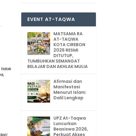
EVENT AT-TAQWA
t
MATSAMA RA
AT-TAQWA
KOTA CIREBON
2026 RESMI
DITUTUP,
TUMBUHKAN SEMANGAT
BELAJAR DAN AKHLAK MULIA
 tidak
a,
Afirmasi dan
Manifestasi
Menurut Islam:
Dalil Lengkap
UPZ At-Taqwa
Luncurkan
Beasiswa 2026,
Perkuat Akses
dari