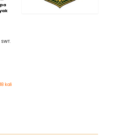
apa
yak
h SWT.
8 kali