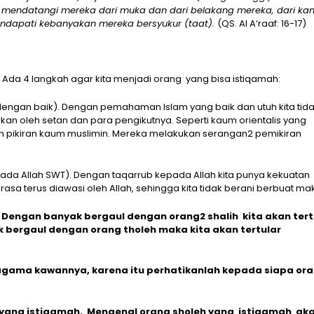
 mendatangi mereka dari muka dan dari belakang mereka, dari ka
mendapati kebanyakan mereka bersyukur (taat).
(QS. Al A’raaf: 16-17)
 Ada 4 langkah agar kita menjadi orang yang bisa istiqamah:
ngan baik). Dengan pemahaman Islam yang baik dan utuh kita tid
n oleh setan dan para pengikutnya. Seperti kaum orientalis yang
pikiran kaum muslimin. Mereka melakukan serangan2 pemikiran
ada Allah SWT). Dengan taqarrub kepada Allah kita punya kekuatan
asa terus diawasi oleh Allah, sehingga kita tidak berani berbuat mak
 Dengan banyak bergaul dengan orang2 shalih kita akan tert
bergaul dengan orang tholeh maka kita akan tertular
agama kawannya, karena itu perhatikanlah kepada siapa or
yang istiqamah. Mengenal orang sholeh yang istiqamah ak