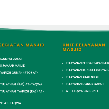
KEGIATAN MASJID
UNIT PELAYANAN
MASJID
ENGUMPUL ZAKAT
PELAYANAN PENDAFTARAN MU
SI JAMAAH MASJID
PELAYANAN KONSULTASI SYARI
AHFIZH QUR’AN (RTQ) AT-
PELAYANAN AKAD NIKAH
PELAYANAN DONOR DARAH
TUL ATHFAL (RA1) AT-TAQWA
AT-TAQWA CARE UNIT
UL ATHFAL TAHFIZH (RA2) AT-
TPQ AT-TAQWA