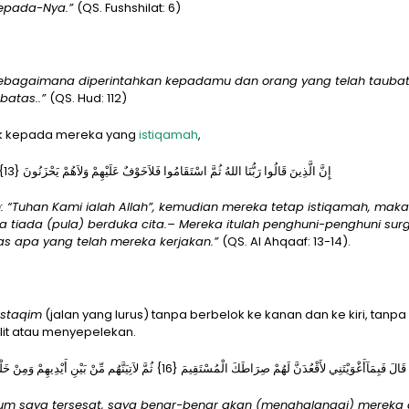
kepada-Nya.”
(QS. Fushshilat: 6)
sebagaimana diperintahkan kepadamu dan orang yang telah tauba
batas..”
(QS. Hud: 112)
ak kepada mereka yang
istiqamah
,
إِنَّ الَّذِينَ قَالُوا رَبُّنَا اللهُ ثُمَّ اسْتَقَامُوا فَلاَخَوْفٌ عَلَيْهِمْ وَلاَهُمْ يَحْزَنُونَ {13} أُوْلَئِكَ أَصْحَابُ الْجَنَّةِ خَالِدِينَ فِيهَا جَزَآءً بِمَا كَانُوا يَعْمَلُون
Tuhan Kami ialah Allah”, kemudian mereka tetap istiqamah, maka
tiada (pula) berduka cita.– Mereka itulah penghuni-penghuni surg
as apa yang telah mereka kerjakan.”
(QS. Al Ahqaaf: 13-14).
ustaqim
(jalan yang lurus) tanpa berbelok ke kanan dan ke kiri, tanpa
t atau menyepelekan.
قَالَ فَبِمَآأَغْوَيْتَنِي لأَقْعُدَنَّ لَهُمْ صِرَاطَكَ الْمُسْتَقِيمَ {16} ثُمَّ لاَتِيَنَّهُم مِّنْ بَيْنِ أَيْدِيهِمْ وَمِنْ خَلْفِهِمْ وَعَنْ أَيْمَانِهِمْ وَعَنْ شَمَآئِلِهِمْ وَلاَتَجِدُ أَكْثَرَهُمْ شَاكِرِين
um saya tersesat, saya benar-benar akan (menghalanggi) mereka 