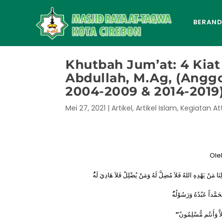
BERAN
Khutbah Jum’at: 4 Kiat
Abdullah, M.Ag, (Angg
2004-2009 & 2014-2019
Mei 27, 2021
|
Artikel
,
Artikel Islam
,
Kegiatan A
Ole
لِنَا مَنْ يَهْدِهِ اللهُ فَلاَ مُضِلَّ لَهُ وَمَنْ يُضْلِلْ فَلاَ هَادِيَ لَه
مُحَمَّداً عَبْدُهُ وَرَسُوْلُه
“
إِلاَّ وَأَنتُم مُّسْلِمُون