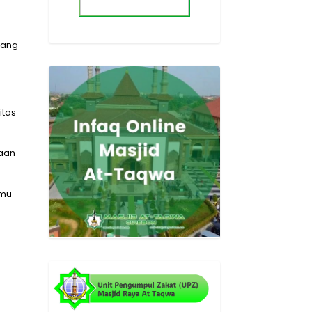
rang
itas
iaan
amu