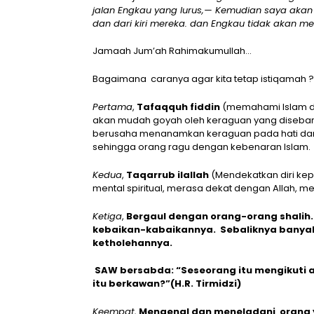
jalan Engkau yang lurus,— Kemudian saya akan
dan dari kiri mereka. dan Engkau tidak akan 
Jamaah Jum’ah Rahimakumullah…
Bagaimana caranya agar kita tetap istiqamah ?
Pertama
,
Tafaqquh fiddin
(memahami Islam de
akan mudah goyah oleh keraguan yang disebarka
berusaha menanamkan keraguan pada hati dan 
sehingga orang ragu dengan kebenaran Islam.
Kedua
,
Taqarrub ilallah
(Mendekatkan diri kep
mental spiritual, merasa dekat dengan Allah, mer
Ketiga
,
Bergaul dengan orang-orang shalih.
kebaikan-kabaikannya. Sebaliknya banyak 
ketholehannya.
SAW bersabda: “Seseorang itu mengikuti 
itu berkawan?”(H.R. Tirmidzi)
Keempat,
Mengenal dan meneladani orang 