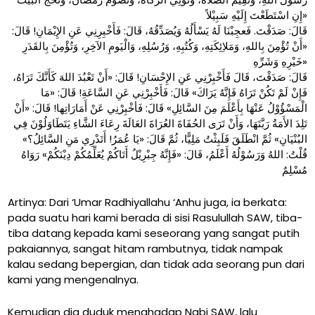
إِنِ اسْتَطَعْتَ إِلَيْهِ سَبِيْلاً»
قَالَ: صَدَقْتَ. فَعجِبْنَا لَهُ يَسْأَلُهُ وَيُصَدِّقُهُ، قَالَ: فَأَخْبِرِنِي عَنِ الإِيْمَانِ! قَالَ:
«أَنْ تُؤْمِنَ بِاللهِ، وَمَلاِئِكَتِهِ، وَكُتُبِهِ، وَرُسُلِهِ، وَالْيَومِ الآخِرِ، وَتُؤْمِنَ بِالقَدَرِ
خَيْرِهِ وَشَرِّهِ»
قَالَ: صَدَقْتَ، قَالَ فَأَخْبِرْنِي عَنِ الإِحْسَانِ! قَالَ: «أَنْ تَعْبُدَ اللهَ كَأَنَّكَ تَرَاهُ،
فَإِنْ لَمْ تَكُنْ تَرَاهُ فَإِنَّهُ يَرَاكَ» قَالَ: فَأَخْبِرْنِي عَنِ السَّاعَةِ! قَالَ: «مَا
الْمَسْؤُوْلُ عَنْهَا بِأَعْلَمَ مِنَ السَّائِلِ» قَالَ: فَأخْبِرْنِي عَنْ أَمَارَاتِها! قَالَ: «أَنْ
تَلِدَ الأَمَةُ رَبَّتَهَا، وَأَنْ تَرَى الحُفَاةَ العُرَاةَ العَالَةَ رِعَاءَ الشَّاءِ يَتَطَاوَلُوْنَ فِي
البُنْيَانِ» ثُمَّ انْطَلَقَ فَلَبِثْتُ مَلِيًّا، ثُمَّ قَالَ: «يَا عُمَرُ! أَتَدْرِي مَنِ السَّائِلُ؟»
قُلْتُ: اللهُ وَرَسُوْلُهُ أَعْلَمُ، قَالَ: «فَإِنَّهُ جِبْرِيْلُ أَتَاكُمْ يُعَلِّمُكُمْ دِيْنَكُمْ» رَوَاهُ
مُسْلِمٌ
Artinya: Dari ‘Umar Radhiyallahu ‘Anhu juga, ia berkata:
pada suatu hari kami berada di sisi Rasulullah SAW, tiba-
tiba datang kepada kami seseorang yang sangat putih
pakaiannya, sangat hitam rambutnya, tidak nampak
kalau sedang bepergian, dan tidak ada seorang pun dari
kami yang mengenalnya.
Kemudian dia duduk menghadap Nabi SAW, lalu