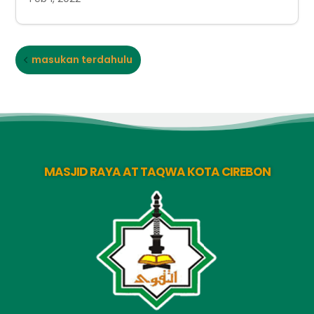
masukan terdahulu
MASJID RAYA AT TAQWA KOTA CIREBON