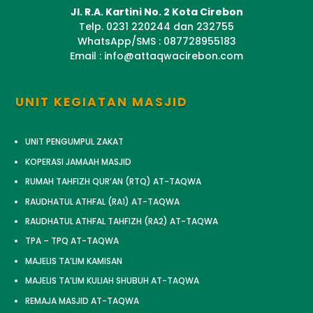
Jl. R.A. Kartini No. 2 Kota Cirebon
Telp. 0231 220244 dan 232755
WhatsApp/SMS : 087728955183
Email : info@attaqwacirebon.com
UNIT KEGIATAN MASJID
UNIT PENGUMPUL ZAKAT
KOPERASI JAMAAH MASJID
RUMAH TAHFIZH QUR’AN (RTQ) AT-TAQWA
RAUDHATUL ATHFAL (RA1) AT-TAQWA
RAUDHATUL ATHFAL TAHFIZH (RA2) AT-TAQWA
TPA – TPQ AT-TAQWA
MAJELIS TA’LIM KAMISAN
MAJELIS TA’LIM KULIAH SHUBUH AT-TAQWA
REMAJA MASJID AT-TAQWA