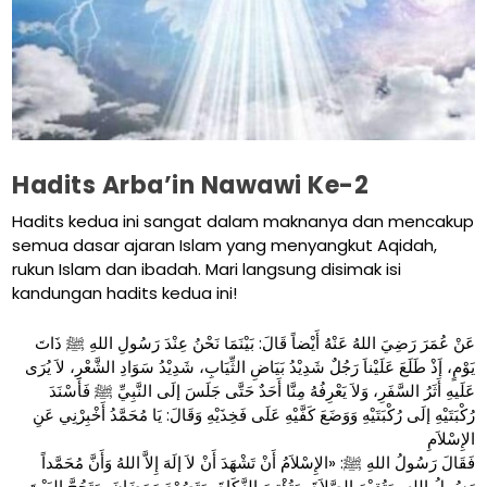
Hadits Arba’in Nawawi Ke-2
Hadits kedua ini sangat dalam maknanya dan mencakup
semua dasar ajaran Islam yang menyangkut Aqidah,
rukun Islam dan ibadah. Mari langsung disimak isi
kandungan hadits kedua ini!
عَنْ عُمَرَ رَضِيَ اللهُ عَنْهُ أَيْضاً قَالَ: بَيْنَمَا نَحْنُ عِنْدَ رَسُولِ اللهِ ﷺ ذَاتَ
يَوْمٍ، إَذْ طَلَعَ عَلَيْناَ رَجُلٌ شَدِيْدُ بَيَاضِ الثِّيَابِ، شَدِيْدُ سَوَادِ الشَّعْرِ، لاَ يُرَى
عَلَيهِ أَثَرُ السَّفَرِ، وَلاَ يَعْرِفُهُ مِنَّا أَحَدٌ حَتَّى جَلَسَ إلَى النَّبِيِّ ﷺ فَأَسْنَدَ
رُكْبَتَيْهِ إلَى رُكْبَتَيْهِ وَوَضَعَ كَفَّيْهِ عَلَى فَخِذَيْهِ وَقَالَ: يَا مُحَمَّدُ أَخْبِرْنِي عَنِ
الإِسْلاَمِ
فَقَالَ رَسُولُ اللهِ ﷺ: «الإِسْلاَمُ أَنْ تَشْهَدَ أَنْ لاَ إلَهَ إِلاَّ اللهُ وَأَنَّ مُحَمَّداً
رَسُولُ اللهِ، وَتُقِيْمَ الصَّلاَةَ، وَتُؤْتِيَ الزَّكَاةَ، وَتَصُوْمَ رَمَضَانَ، وَتَحُجَّ البَيْتَ