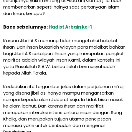
selanjutnya yakni tentang as-saa’ah(Kiamat). Ia tidak
membenarkan seperti halnya saat pertanyaan Islam
dan Iman, kenapa?
Baca sebelumnya:
Hadist Arbain ke-1
Karena Jibril A.S memang tidak mengetahui hakekat
Ihsan. Dan Ihsan bukanlah wilayah para malaikat bahkan
bagi Jibril A.S sekalipun. Ihsan yang merupakan pangkal
ma’rifat adalah wilayah Insan Kamil, dalam konteks ini
yaitu Rasulullah S.A.W. beliau telah bermusyahadah
kepada Allah Ta’ala.
Kedudukan itu tergambar jelas dalam perjalanan mi’raj
yang disana jibril as. hanya mampu mengantarkan
sampai kepada alam Jabarut saja. Ia tidak bisa masuk
ke alam laahut. Dan karena Ihsan dan ma’rifat
merupakan interaksi intens antara insan dengan Sang
Khaliq, dan merupakan tujuan utama penciptaan
manusia yakni untuk beribadah dan mengenal
Penciptanya.