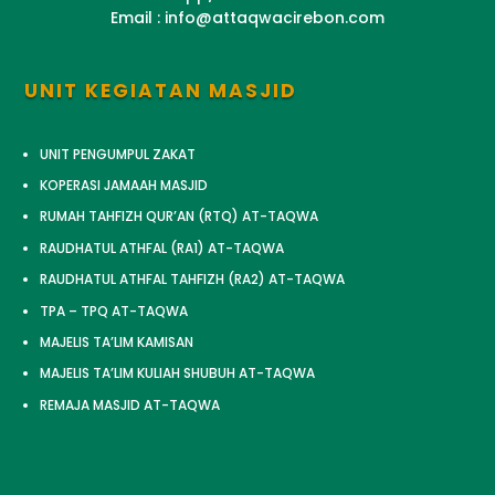
Email : info@attaqwacirebon.com
UNIT KEGIATAN MASJID
UNIT PENGUMPUL ZAKAT
KOPERASI JAMAAH MASJID
RUMAH TAHFIZH QUR’AN (RTQ) AT-TAQWA
RAUDHATUL ATHFAL (RA1) AT-TAQWA
RAUDHATUL ATHFAL TAHFIZH (RA2) AT-TAQWA
TPA – TPQ AT-TAQWA
MAJELIS TA’LIM KAMISAN
MAJELIS TA’LIM KULIAH SHUBUH AT-TAQWA
REMAJA MASJID AT-TAQWA