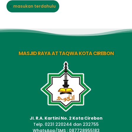
masukan terdahulu
MASJID RAYA AT TAQWA KOTA CIREBON
Jl. R.A. Kartini No. 2 Kota Cirebon
Telp. 0231 220244 dan 232755
WhatsApp/SMS : 087728955183