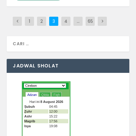
1
2
3
4
…
65
JADWAL SHOLAT