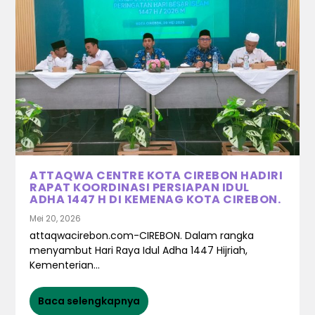
ATTAQWA CENTRE KOTA CIREBON HADIRI
RAPAT KOORDINASI PERSIAPAN IDUL
ADHA 1447 H DI KEMENAG KOTA CIREBON.
Mei 20, 2026
attaqwacirebon.com-CIREBON. Dalam rangka
menyambut Hari Raya Idul Adha 1447 Hijriah,
Kementerian...
Baca selengkapnya