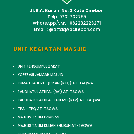
Jl. R.A. Kartini No. 2 Kota Cirebon
Telp. 0231 232755
WhatsApp/SMS : 082232223271
Email : @attaqwacirebon.com
UNIT KEGIATAN MASJID
UNIT PENGUMPUL ZAKAT
KOPERASI JAMAAH MASJID
RUMAH TAHFIZH QUR’AN (RTQ) AT-TAQWA
RAUDHATUL ATHFAL (RA1) AT-TAQWA
RAUDHATUL ATHFAL TAHFIZH (RA2) AT-TAQWA
TPA – TPQ AT-TAQWA
MAJELIS TA’LIM KAMISAN
MAJELIS TA’LIM KULIAH SHUBUH AT-TAQWA