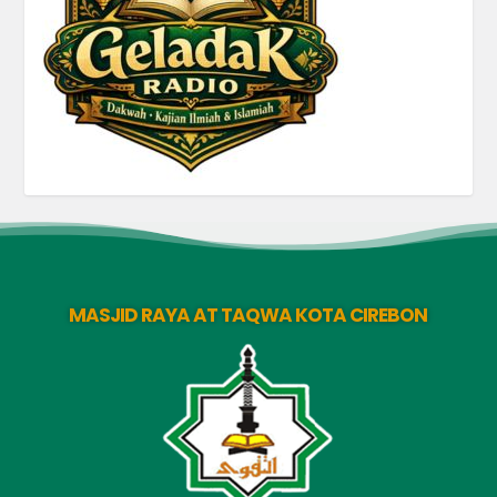
MASJID RAYA AT TAQWA KOTA CIREBON