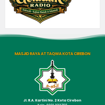
MASJID RAYA AT TAQWA KOTA CIREBON
Jl. R.A. Kartini No. 2 Kota Cirebon