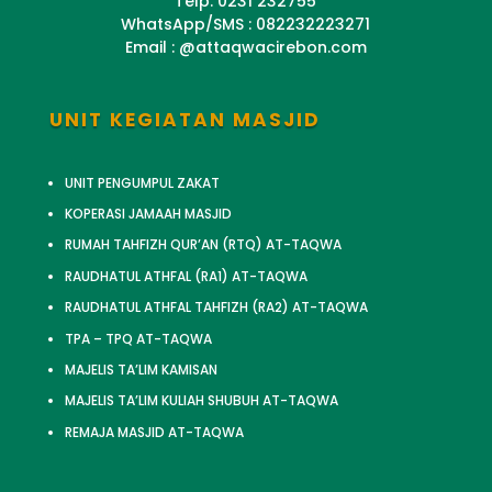
Telp. 0231 232755
WhatsApp/SMS : 082232223271
Email : @attaqwacirebon.com
UNIT KEGIATAN MASJID
UNIT PENGUMPUL ZAKAT
KOPERASI JAMAAH MASJID
RUMAH TAHFIZH QUR’AN (RTQ) AT-TAQWA
RAUDHATUL ATHFAL (RA1) AT-TAQWA
RAUDHATUL ATHFAL TAHFIZH (RA2) AT-TAQWA
TPA – TPQ AT-TAQWA
MAJELIS TA’LIM KAMISAN
MAJELIS TA’LIM KULIAH SHUBUH AT-TAQWA
REMAJA MASJID AT-TAQWA