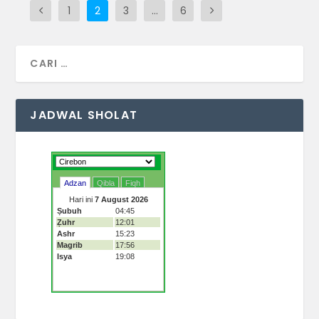
1
2
3
…
6
JADWAL SHOLAT