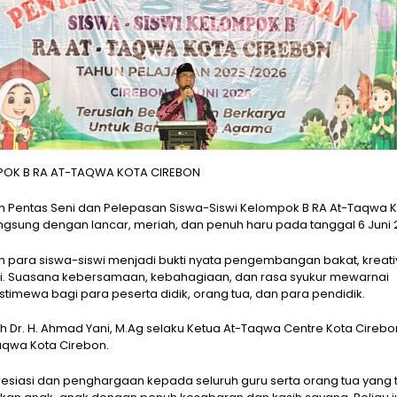
MPOK B RA AT-TAQWA KOTA CIREBON
iatan Pentas Seni dan Pelepasan Siswa-Siswi Kelompok B RA At-Taqwa 
ngsung dengan lancar, meriah, dan penuh haru pada tanggal 6 Juni 
 para siswa-siswi menjadi bukti nyata pengembangan bakat, kreativ
ini. Suasana kebersamaan, kebahagiaan, dan rasa syukur mewarnai
imewa bagi para peserta didik, orang tua, dan para pendidik.
eh Dr. H. Ahmad Yani, M.Ag selaku Ketua At-Taqwa Centre Kota Cirebo
Taqwa Kota Cirebon.
iasi dan penghargaan kepada seluruh guru serta orang tua yang 