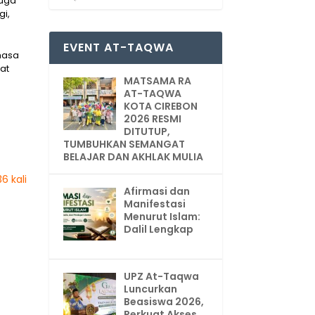
juga
gi,
EVENT AT-TAQWA
masa
at
MATSAMA RA
AT-TAQWA
KOTA CIREBON
2026 RESMI
DITUTUP,
TUMBUHKAN SEMANGAT
BELAJAR DAN AKHLAK MULIA
6 kali
Afirmasi dan
Manifestasi
Menurut Islam:
Dalil Lengkap
UPZ At-Taqwa
Luncurkan
Beasiswa 2026,
Perkuat Akses