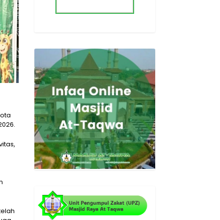
Kota
2026.
itas,
n
telah