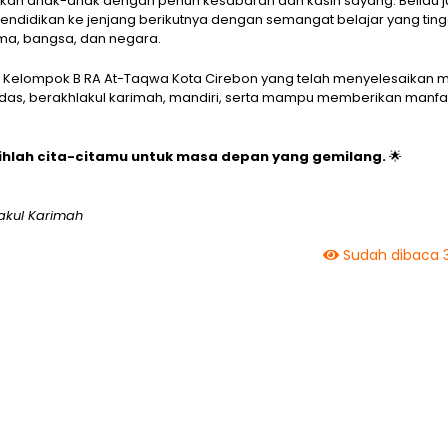
an anak-anak dengan penuh kesabaran dan kasih sayang. Beliau 
endidikan ke jenjang berikutnya dengan semangat belajar yang ting
ma, bangsa, dan negara.
i Kelompok B RA At-Taqwa Kota Cirebon yang telah menyelesaikan 
das, berakhlakul karimah, mandiri, serta mampu memberikan manfa
raihlah cita-citamu untuk masa depan yang gemilang.
🌟
akul Karimah
Sudah dibaca 3