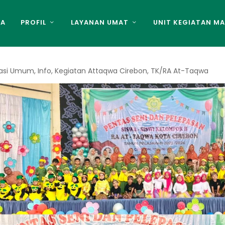
DA
PROFIL
LAYANAN UMAT
UNIT KEGIATAN MA
asi Umum
,
Info
,
Kegiatan Attaqwa Cirebon
,
TK/RA At-Taqwa