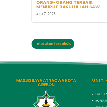
ORANG-ORANG TERBAIK
MENURUT RASULULLAH SAW
Agu 7, 2026
masukan terdahulu
MASJID RAYA AT TAQWA KOTA
UNIT 
CIREBON
UNIT P
KOPERA