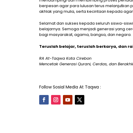
mendampingi dan membimbing proses pendidik
berpesan agar para lulusan terus melanjutkan p
akhlak yang mulia, serta kecintaan kepada aga
Selamat dan sukses kepada seluruh siswa-sisw
belajarnya. Semoga menjadi generasi yang cer
bagi masyarakat, agama, bangsa, dan negara.
Teruslah belajar, teruslah berkarya, dan 
RA At-Taqwa Kota Cirebon
Mencetak Generasi Qurani, Cerdas, dan Berakhl
Follow Sosial Media At Taqwa :