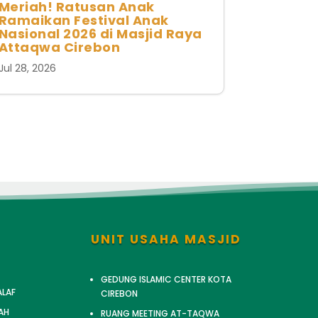
Meriah! Ratusan Anak
Ramaikan Festival Anak
Nasional 2026 di Masjid Raya
Attaqwa Cirebon
Jul 28, 2026
UNIT USAHA MASJID
GEDUNG ISLAMIC CENTER KOTA
ALAF
CIREBON
AH
RUANG MEETING AT-TAQWA