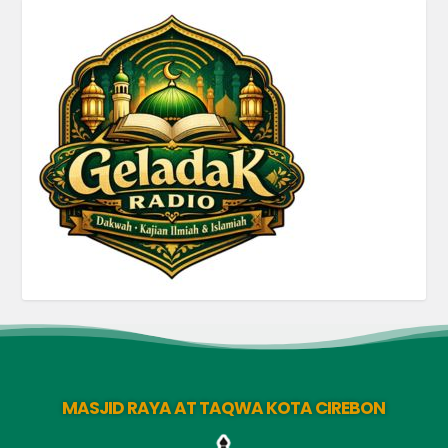
MASJID RAYA AT TAQWA KOTA CIREBON