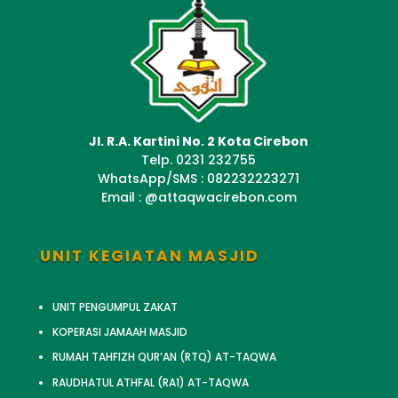
Jl. R.A. Kartini No. 2 Kota Cirebon
Telp. 0231 232755
WhatsApp/SMS : 082232223271
Email : @attaqwacirebon.com
UNIT KEGIATAN MASJID
UNIT PENGUMPUL ZAKAT
KOPERASI JAMAAH MASJID
RUMAH TAHFIZH QUR’AN (RTQ) AT-TAQWA
RAUDHATUL ATHFAL (RA1) AT-TAQWA