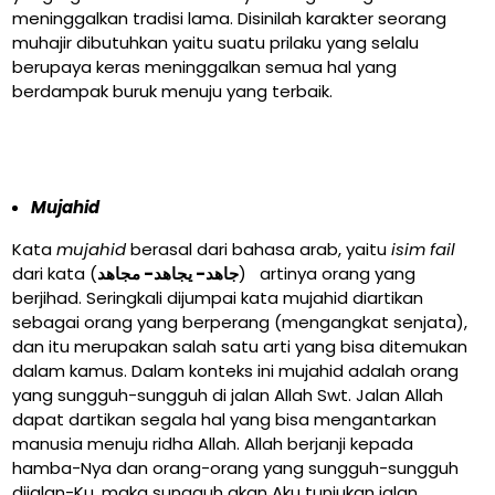
meninggalkan tradisi lama. Disinilah karakter seorang
muhajir dibutuhkan yaitu suatu prilaku yang selalu
berupaya keras meninggalkan semua hal yang
berdampak buruk menuju yang terbaik.
M
u
jahid
Kata
mujahid
berasal dari bahasa arab, yaitu
isim fail
dari kata (
جاهد- يجاهد- مجاهد
) artinya orang yang
berjihad. Seringkali dijumpai kata mujahid diartikan
sebagai orang yang berperang (mengangkat senjata),
dan itu merupakan salah satu arti yang bisa ditemukan
dalam kamus. Dalam konteks ini mujahid adalah orang
yang sungguh-sungguh di jalan Allah Swt. Jalan Allah
dapat dartikan segala hal yang bisa mengantarkan
manusia menuju ridha Allah. Allah berjanji kepada
hamba-Nya dan orang-orang yang sungguh-sungguh
dijalan-Ku, maka sungguh akan Aku tunjukan jalan