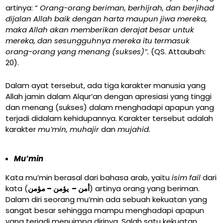
artinya: “
Orang-orang beriman, berhijrah, dan berjihad
dijalan Allah baik dengan harta maupun jiwa mereka,
maka Allah akan memberikan derajat besar untuk
mereka, dan sesungguhnya mereka itu termasuk
orang-orang yang menang (sukses)”.
(QS. Attaubah:
20).
Dalam ayat tersebut, ada tiga karakter manusia yang
Allah jamin dalam Alqur’an dengan apresiasi yang tinggi
dan menang (sukses) dalam menghadapi apapun yang
terjadi didalam kehidupannya. Karakter tersebut adalah
karakter
mu’min, muhajir
dan
mujahid.
Mu’min
Kata mu’min berasal dari bahasa arab, yaitu
isim fail
dari
kata (
أمن – يؤمن – مؤمن
) artinya orang yang beriman.
Dalam diri seorang mu’min ada sebuah kekuatan yang
sangat besar sehingga mampu menghadapi apapun
yang terjadi menuimpa dirinya. Salah satu kekuatan