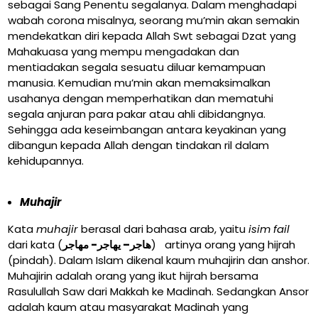
sebagai Sang Penentu segalanya. Dalam menghadapi
wabah corona misalnya, seorang mu’min akan semakin
mendekatkan diri kepada Allah Swt sebagai Dzat yang
Mahakuasa yang mempu mengadakan dan
mentiadakan segala sesuatu diluar kemampuan
manusia. Kemudian mu’min akan memaksimalkan
usahanya dengan memperhatikan dan mematuhi
segala anjuran para pakar atau ahli dibidangnya.
Sehingga ada keseimbangan antara keyakinan yang
dibangun kepada Allah dengan tindakan ril dalam
kehidupannya.
Muhajir
Kata
muhajir
berasal dari bahasa arab, yaitu
isim fail
dari kata (
هاجر– يهاجر- مهاجر
) artinya orang yang hijrah
(pindah). Dalam Islam dikenal kaum muhajirin dan anshor.
Muhajirin adalah orang yang ikut hijrah bersama
Rasulullah Saw dari Makkah ke Madinah. Sedangkan Ansor
adalah kaum atau masyarakat Madinah yang