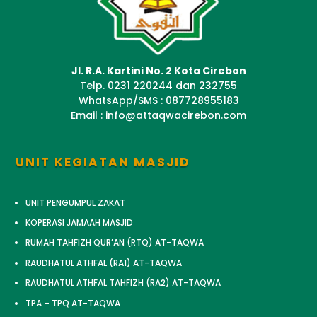
Jl. R.A. Kartini No. 2 Kota Cirebon
Telp. 0231 220244 dan 232755
WhatsApp/SMS : 087728955183
Email : info@attaqwacirebon.com
UNIT KEGIATAN MASJID
UNIT PENGUMPUL ZAKAT
KOPERASI JAMAAH MASJID
RUMAH TAHFIZH QUR’AN (RTQ) AT-TAQWA
RAUDHATUL ATHFAL (RA1) AT-TAQWA
RAUDHATUL ATHFAL TAHFIZH (RA2) AT-TAQWA
TPA – TPQ AT-TAQWA