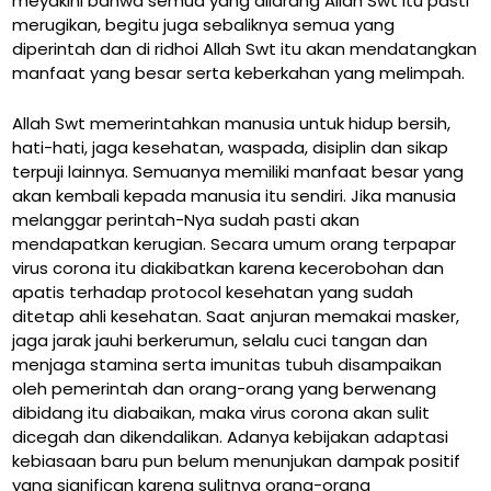
meyakini bahwa semua yang dilarang Allah Swt itu pasti
merugikan, begitu juga sebaliknya semua yang
diperintah dan di ridhoi Allah Swt itu akan mendatangkan
manfaat yang besar serta keberkahan yang melimpah.
Allah Swt memerintahkan manusia untuk hidup bersih,
hati-hati, jaga kesehatan, waspada, disiplin dan sikap
terpuji lainnya. Semuanya memiliki manfaat besar yang
akan kembali kepada manusia itu sendiri. Jika manusia
melanggar perintah-Nya sudah pasti akan
mendapatkan kerugian. Secara umum orang terpapar
virus corona itu diakibatkan karena kecerobohan dan
apatis terhadap protocol kesehatan yang sudah
ditetap ahli kesehatan. Saat anjuran memakai masker,
jaga jarak jauhi berkerumun, selalu cuci tangan dan
menjaga stamina serta imunitas tubuh disampaikan
oleh pemerintah dan orang-orang yang berwenang
dibidang itu diabaikan, maka virus corona akan sulit
dicegah dan dikendalikan. Adanya kebijakan adaptasi
kebiasaan baru pun belum menunjukan dampak positif
yang significan karena sulitnya orang-orang