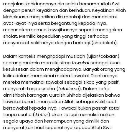
menjalani kehidupannya dia selalu bersama Allah Swt
dengan penuh keyakinan dan kerinduan. Keyakinan Allah
Mahakuasa menjadikan dia menkaji dan mendalami
ayat-ayat-Nya serta bergantung kepada-Nya,
menunaikan semua kewajibannya seperti menegakan
sholat. Memiliki kepedulian yang tinggi terhadap
masyarakat sekitarnya dengan berbagi (shedekah).
Dalam konteks menghadapi musibah (ujian/cobaan)
seorang mukmin memiliki sikap
tawakal
sebagai kunci
kesuksesan dalam menghadapinya. Banyak orang yang
keliru dalam memaknai makna tawakal. Diantaranya
mereka memaknai tawakal sebagai sikap yang pasif,
menyerah tanpa usaha (
fatalisme
). Dalam tafsir
almishbah karangan Quraish Shihab dijelaskan bahwa
tawakal berarti menjadikan Allah sebagai wakil saat
bertawakal kepada-Nya. Tawakal bukan pasrah total
tanpa usaha (i
khtiar
) akan tetapi memaksimalkan
segala upaya dan kemampuan yang dimiliki dan
menyerahkan hasil sepenuhnya kepada Allah Swt