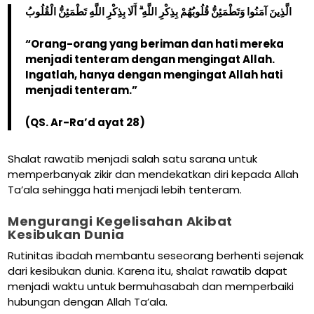
الَّذِينَ آمَنُوا وَتَطْمَئِنُّ قُلُوبُهُمْ بِذِكْرِ اللَّهِ ۗ أَلَا بِذِكْرِ اللَّهِ تَطْمَئِنُّ الْقُلُوبُ
“Orang-orang yang beriman dan hati mereka
menjadi tenteram dengan mengingat Allah.
Ingatlah, hanya dengan mengingat Allah hati
menjadi tenteram.”
(QS. Ar-Ra’d ayat 28)
Shalat rawatib menjadi salah satu sarana untuk
memperbanyak zikir dan mendekatkan diri kepada Allah
Ta’ala sehingga hati menjadi lebih tenteram.
Mengurangi Kegelisahan Akibat
Kesibukan Dunia
Rutinitas ibadah membantu seseorang berhenti sejenak
dari kesibukan dunia. Karena itu, shalat rawatib dapat
menjadi waktu untuk bermuhasabah dan memperbaiki
hubungan dengan Allah Ta’ala.