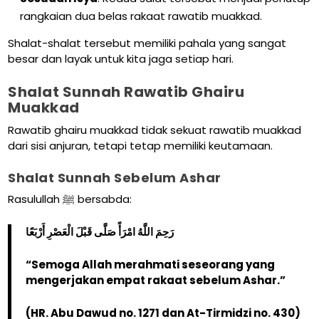
rangkaian dua belas rakaat rawatib muakkad.
Shalat-shalat tersebut memiliki pahala yang sangat
besar dan layak untuk kita jaga setiap hari.
Shalat Sunnah Rawatib Ghairu
Muakkad
Rawatib ghairu muakkad tidak sekuat rawatib muakkad
dari sisi anjuran, tetapi tetap memiliki keutamaan.
Shalat Sunnah Sebelum Ashar
Rasulullah ﷺ bersabda:
رَحِمَ اللَّهُ امْرَأً صَلَّى قَبْلَ الْعَصْرِ أَرْبَعًا
“Semoga Allah merahmati seseorang yang
mengerjakan empat rakaat sebelum Ashar.”
(HR. Abu Dawud no. 1271 dan At-Tirmidzi no. 430)