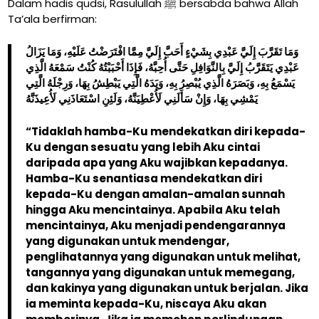
Dalam hadis qudsi, Rasulullah ﷺ bersabda bahwa Allah
Ta’ala berfirman:
وَمَا تَقَرَّبَ إِلَيَّ عَبْدِي بِشَيْءٍ أَحَبَّ إِلَيَّ مِمَّا افْتَرَضْتُ عَلَيْهِ، وَمَا يَزَالُ
عَبْدِي يَتَقَرَّبُ إِلَيَّ بِالنَّوَافِلِ حَتَّى أُحِبَّهُ، فَإِذَا أَحْبَبْتُهُ كُنْتُ سَمْعَهُ الَّذِي
يَسْمَعُ بِهِ، وَبَصَرَهُ الَّذِي يُبْصِرُ بِهِ، وَيَدَهُ الَّتِي يَبْطِشُ بِهَا، وَرِجْلَهُ الَّتِي
يَمْشِي بِهَا، وَإِنْ سَأَلَنِي لَأُعْطِيَنَّهُ، وَلَئِنِ اسْتَعَاذَنِي لَأُعِيذَنَّهُ
“Tidaklah hamba-Ku mendekatkan diri kepada-
Ku dengan sesuatu yang lebih Aku cintai
daripada apa yang Aku wajibkan kepadanya.
Hamba-Ku senantiasa mendekatkan diri
kepada-Ku dengan amalan-amalan sunnah
hingga Aku mencintainya. Apabila Aku telah
mencintainya, Aku menjadi pendengarannya
yang digunakan untuk mendengar,
penglihatannya yang digunakan untuk melihat,
tangannya yang digunakan untuk memegang,
dan kakinya yang digunakan untuk berjalan. Jika
ia meminta kepada-Ku, niscaya Aku akan