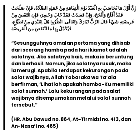
إِنَّ أَوَّلَ مَا يُحَاسَبُ بِهِ الْعَبْدُ يَوْمَ الْقِيَامَةِ مِنْ عَمَلِهِ الصَّلَاةُ، فَإِنْ صَلُحَتْ
فَقَدْ أَفْلَحَ وَأَنْجَحَ، وَإِنْ فَسَدَتْ فَقَدْ خَابَ وَخَسِرَ، فَإِنِ انْتَقَصَ مِنْ
فَرِيضَتِهِ شَيْءٌ قَالَ الرَّبُّ تَبَارَكَ وَتَعَالَى: انْظُرُوا هَلْ لِعَبْدِي مِنْ تَطَوُّعٍ،
فَيُكَمَّلُ بِهَا مَا انْتَقَصَ مِنَ الْفَرِيضَةِ
“Sesungguhnya amalan pertama yang dihisab
dari seorang hamba pada hari kiamat adalah
salatnya. Jika salatnya baik, maka ia beruntung
dan berhasil. Namun, jika salatnya rusak, maka
ia merugi. Apabila terdapat kekurangan pada
salat wajibnya, Allah Tabaraka wa Ta’ala
berfirman, ‘Lihatlah apakah hamba-Ku memiliki
salat sunnah.’ Lalu kekurangan pada salat
wajibnya disempurnakan melalui salat sunnah
tersebut.”
(HR. Abu Dawud no. 864, At-Tirmidzi no. 413, dan
An-Nasa’i no. 465)