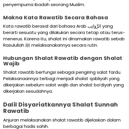
penyempurna ibadah seorang Muslim.
Makna Kata Rawatib Secara Bahasa
Kata
rawatib
berasal dari bahasa Arab الرَّوَاتِب yang
berarti sesuatu yang dilakukan secara tetap atau terus-
menerus. Karena itu, shalat ini dinamakan rawatib sebab
Rasulullah ﷺ melaksanakannya secara rutin.
Hubungan Shalat Rawatib dengan Shalat
Wajib
Shalat rawatib berfungsi sebagai pengiring salat fardu.
Pelaksanaannya terbagi menjadi shalat qabliyah yang
dikerjakan sebelum salat wajib dan shalat ba’diyah yang
dikerjakan sesudahnya.
Dalil Disyariatkannya Shalat Sunnah
Rawatib
Anjuran melaksanakan shalat rawatib dijelaskan dalam
berbagai hadis sahih.