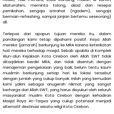
silaturrahim, meminta tolong, akad dan resepsi
pernikahan, sengaja istirahat (ngadem), sengaja
bermain-refreshing, sampai janjian bertemu seseorang)
dll.
Terlepas dari apapun tujuan mereka itu, dalam
pandangan kami tetap dipahami positif. Insya Allah
mereka (jama’ah) berkunjung ke MRA karena keterikatan
hati mereka terhadap masjid. Sebab apabila di Komplek
Alun-alun Kejaksan Kota Cirebon oleh Allah SWT tidak
ditaqdirkan berdiri MRA, dan tidak disentuh dengan
menajeman pengelolaan yang baik, belum tentu kaum
muslimin berkunjung setiap hari ke lokasi tersebut
dengan jumlah yang cukup banyak. Inilah yang kemudian
kami yakini sebagai anugerah nikmat yang sangat
berharga dari Allah SWT, yang harus disyukuri oleh seluruh
masyarakat muslim Kota Cirebon dengan kehadiran
Masjid Raya At-Taqwa yang cukup potensial menjadi
alternatif destinasi wisata religi Kota Cirebon.