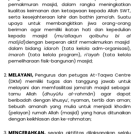
pemakmuran masjid, dalam rangka meningkatkan
kualitas keimanan dan ketaqwaan kepada Allah SWT,
serta kesejahteraan lahir dan bathin jama’ah. Suatu
upaya untuk membangkitkan jiwa orang-orang
beriman agar memiliki ikatan hati dan kepedulian
kepada masjid (
mu’allaqun qolbuhu bi al
mas
jid
)dengan berperan aktif memakmurkan masjid
dalam bidang
idaroh
(tata kelola adm-organisasi),
imaroh
(tata kelola program),
ri’ayah
(tata kelola
pemeliharaan fisik-bangunan) masjid;
MELAYANI,
Pengurus dan petugas At-Taqwa Centre
(DKM) memiliki tugas dan tanggung jawab untuk
melayani dan memfasilitasi jama’ah masjid sebagai
tamu Allah (
dhuy
û
fu al-rahm
ân
) agar dapat
beribadah dengan khusyu’, nyaman, tertib dan aman;
Sebuah amanah yang mulia untuk menjadi khodim
(pelayan) rumah Allah (masjid) yang harus ditunaikan
dengan keikhlasan dan ke-rahmatan;
MENCERAHKAN,
segala aktifitas dilaksanakan selalu