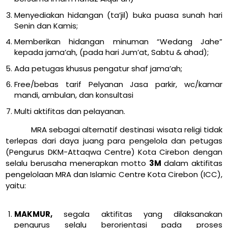
Menyediakan hidangan (ta’jil) buka puasa sunah hari
Senin dan Kamis;
Memberikan hidangan minuman “Wedang Jahe”
kepada jama’ah, (pada hari Jum’at, Sabtu & ahad);
Ada petugas khusus pengatur shaf jama’ah;
Free/bebas tarif Pelyanan Jasa parkir, wc/kamar
mandi, ambulan, dan konsultasi
Multi aktifitas dan pelayanan.
MRA sebagai alternatif destinasi wisata religi tidak
terlepas dari daya juang para pengelola dan petugas
(Pengurus DKM-Attaqwa Centre) Kota Cirebon dengan
selalu berusaha menerapkan motto
3M
dalam aktifitas
pengelolaan MRA dan Islamic Centre Kota Cirebon (ICC),
yaitu:
MAKMUR,
segala aktifitas yang dilaksanakan
pengurus selalu berorientasi pada proses