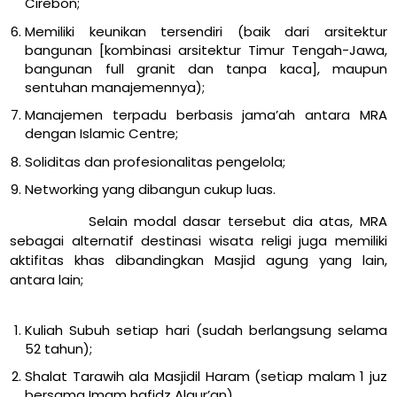
Cirebon;
Memiliki keunikan tersendiri (baik dari arsitektur
bangunan [kombinasi arsitektur Timur Tengah-Jawa,
bangunan full granit dan tanpa kaca], maupun
sentuhan manajemennya);
Manajemen terpadu berbasis jama’ah antara MRA
dengan Islamic Centre;
Soliditas dan profesionalitas pengelola;
Networking yang dibangun cukup luas.
Selain modal dasar tersebut dia atas, MRA
sebagai alternatif destinasi wisata religi juga memiliki
aktifitas khas dibandingkan Masjid agung yang lain,
antara lain;
Kuliah Subuh setiap hari (sudah berlangsung selama
52 tahun);
Shalat Tarawih ala Masjidil Haram (setiap malam 1 juz
bersama Imam hafidz Alqur’an)