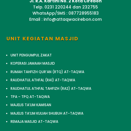
Jl. R.A. Kartini No. 2 Kota Cirebon
Telp. 0231 220244 dan 232755
WhatsApp/SMS : 087728955183
Email : info@attaqwacirebon.com
UNIT KEGIATAN MASJID
UNIT PENGUMPUL ZAKAT
KOPERASI JAMAAH MASJID
RUMAH TAHFIZH QUR’AN (RTQ) AT-TAQWA
RAUDHATUL ATHFAL (RA1) AT-TAQWA
RAUDHATUL ATHFAL TAHFIZH (RA2) AT-TAQWA
TPA – TPQ AT-TAQWA
MAJELIS TA’LIM KAMISAN
MAJELIS TA’LIM KULIAH SHUBUH AT-TAQWA
REMAJA MASJID AT-TAQWA