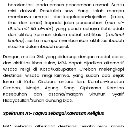
berorientasi pada proses pencerahan ummat. Suatu
misi dakwah Rasululloh saw. Yang telah mampu
membawa ummat dari kegelapan-kejahilan (iman,
ilmu dan amal) kepada jalan pencerahan (
min al-
dhulum
â
t il
â
al-n
û
r
) yang penuh cahaya illahi, adab
dan akhlaq karimah dalam setiaf aktifitas (
mat
î
nul
khuluq
), serta mampu membumikan aktifitas ibadah
ritual ke dalam ibadah sosial.
Dengan motto 3M, yang didukung dengan modal dasar
dan aktifitas khas itulah, MRA dapat dijadikan alternatif
wisata religi di Kota/Kabupaten Cirebon melengkapi
destinasi wisata religi lainnya, yang sudah ada sejak
lama di Kota Cirebon, antara lain: Keraton-keraton
Cirebon, Masjid Agung Sang Ciptarasa Keraton
Kasepuhan dan astana/maqom Sinuhun Syarif
Hidayatullah/Sunan Gunung Djati.
Spektrum At-Taqwa sebagai Kawasan Religius
MRA sebagai alternatif destinasi wisata religi, masih