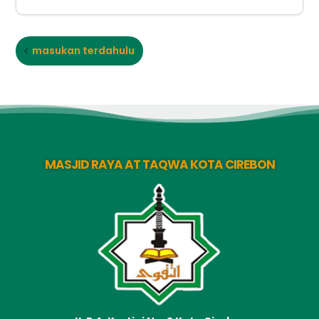
masukan terdahulu
MASJID RAYA AT TAQWA KOTA CIREBON