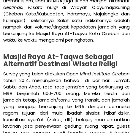
ummat Islam, saat ini MRA juga sudah menjadi alternatif
destinasi wisata religi
di Wilayah Ciayumajakuning
(Cirebon Kota/Kabupaten, Indramayu, Majalengka dan
Kuningan) sekitarnya. Salah satu indikatornya adalah
nampak dari volume/tingkat kepadatan jama’ah yang
berkunjung ke Masjid Raya At-Taqwa Kota Cirebon dari
waktu ke waktu mengalami peningkatan.
Masjid Raya At-Taqwa Sebagai
Alternatif Destinasi Wisata Religi
Survey yang telah dilakukan Open
Mind Institute Cirebon
tahun 2014, menunjukkan bahwa di luar hari Jum’at,
Sabtu dan Ahad, rata-rata jama’ah yang berkunjung ke
MRA berjumlah 600-700 orang. Mereka terdiri dari
jama’ah tetap, jama’ah/tamu yang transit, dan jama’ah
yang sengaja berkunjung ke MRA dengan beraneka
ragam tujuan, dari mulai ibadah shalat, i’tikaf-dzikir,
konsultasi syari’ah (zakat, dll.), belajar, memanfaatkan
layanan jasa penyewaan gedung, ruang rapat, guest
house, naik menara, studi banding, makan di kantin,