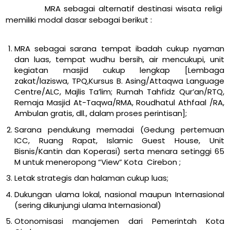
MRA sebagai alternatif destinasi wisata religi
memiliki modal dasar sebagai berikut :
MRA sebagai sarana tempat ibadah cukup nyaman
dan luas, tempat wudhu bersih, air mencukupi, unit
kegiatan masjid cukup lengkap [Lembaga
zakat/laziswa, TPQ,Kursus B. Asing/Attaqwa Language
Centre/ALC, Majlis Ta’lim; Rumah Tahfidz Qur’an/RTQ,
Remaja Masjid At-Taqwa/RMA, Roudhatul Athfaal /RA,
Ambulan gratis, dll., dalam proses perintisan];
Sarana pendukung memadai (Gedung pertemuan
ICC, Ruang Rapat, Islamic Guest House, Unit
Bisnis/Kantin dan Koperasi) serta menara setinggi 65
M untuk meneropong “View” Kota Cirebon ;
Letak strategis dan halaman cukup luas;
Dukungan ulama lokal, nasional maupun Internasional
(sering dikunjungi ulama Internasional)
Otonomisasi manajemen dari Pemerintah Kota