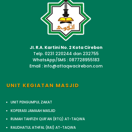
Jl. R.A. Kartini No. 2 Kota Cirebon
Telp. 0231 220244 dan 232755
WhatsApp/SMS : 087728955183
Email : info@attaqwacirebon.com
UNIT KEGIATAN MASJID
UNIT PENGUMPUL ZAKAT
KOPERASI JAMAAH MASJID
RUMAH TAHFIZH QUR’AN (RTQ) AT-TAQWA
RAUDHATUL ATHFAL (RA1) AT-TAQWA