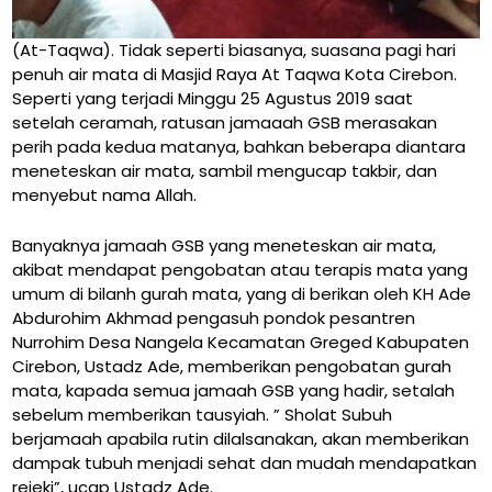
(At-Taqwa). Tidak seperti biasanya, suasana pagi hari
penuh air mata di Masjid Raya At Taqwa Kota Cirebon.
Seperti yang terjadi Minggu 25 Agustus 2019 saat
setelah ceramah, ratusan jamaaah GSB merasakan
perih pada kedua matanya, bahkan beberapa diantara
meneteskan air mata, sambil mengucap takbir, dan
menyebut nama Allah.
Banyaknya jamaah GSB yang meneteskan air mata,
akibat mendapat pengobatan atau terapis mata yang
umum di bilanh gurah mata, yang di berikan oleh KH Ade
Abdurohim Akhmad pengasuh pondok pesantren
Nurrohim Desa Nangela Kecamatan Greged Kabupaten
Cirebon, Ustadz Ade, memberikan pengobatan gurah
mata, kapada semua jamaah GSB yang hadir, setalah
sebelum memberikan tausyiah. ” Sholat Subuh
berjamaah apabila rutin dilalsanakan, akan memberikan
dampak tubuh menjadi sehat dan mudah mendapatkan
rejeki”, ucap Ustadz Ade.