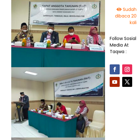
Sudah
dibaca 20
kali
Follow Sosial
Media At
Taqwa :