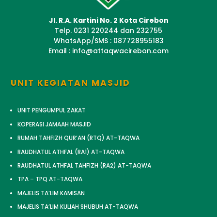
Jl. R.A. Kartini No. 2 Kota Cirebon
Telp. 0231 220244 dan 232755
WhatsApp/SMS : 087728955183
Email : info@attaqwacirebon.com
UNIT KEGIATAN MASJID
UNIT PENGUMPUL ZAKAT
KOPERASI JAMAAH MASJID
RUMAH TAHFIZH QUR’AN (RTQ) AT-TAQWA
RAUDHATUL ATHFAL (RA1) AT-TAQWA
RAUDHATUL ATHFAL TAHFIZH (RA2) AT-TAQWA
TPA – TPQ AT-TAQWA
MAJELIS TA’LIM KAMISAN
MAJELIS TA’LIM KULIAH SHUBUH AT-TAQWA