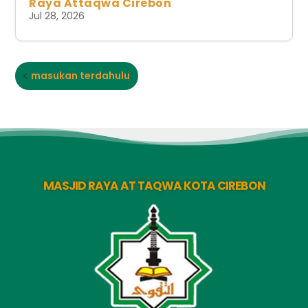
Raya Attaqwa Cirebon
Jul 28, 2026
masukan terdahulu
MASJID RAYA AT TAQWA KOTA CIREBON