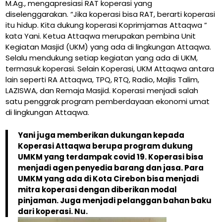
M.Ag., mengapresiasi RAT koperasi yang
diselenggarakan. “Jika koperasi bisa RAT, berarti koperasi
itu hidup. Kita dukung koperasi Koprimjamas Attaqwa ”
kata Yani. Ketua Attaqwa merupakan pembina Unit
Kegiatan Masjid (UKM) yang ada di lingkungan Attaqwa.
Selalu mendukung setiap kegiatan yang ada di UKM,
termasuk koperasi. Selain Koperasi, UKM Attaqwa antara
lain seperti RA Attaqwa, TPQ, RTQ, Radio, Majlis Talim,
LAZISWA, dan Remaja Masjid. Koperasi menjadi salah
satu penggrak program pemberdayaan ekonomi umat
di lingkungan Attaqwa.
Yani juga memberikan dukungan kepada
Koperasi Attaqwa berupa program dukung
UMKM yang terdampak covid 19. Koperasi bisa
menjadi agen penyedia barang dan jasa. Para
UMKM yang ada di Kota Cirebon bisa menjadi
mitra koperasi dengan diberikan modal
pinjaman. Juga menjadi pelanggan bahan baku
dari koperasi. Nu.