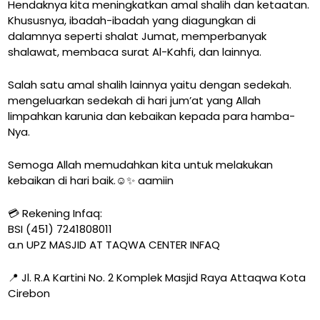
Hendaknya kita meningkatkan amal shalih dan ketaatan.
Khususnya, ibadah-ibadah yang diagungkan di
dalamnya seperti shalat Jumat, memperbanyak
shalawat, membaca surat Al-Kahfi, dan lainnya.
Salah satu amal shalih lainnya yaitu dengan sedekah.
mengeluarkan sedekah di hari jum’at yang Allah
limpahkan karunia dan kebaikan kepada para hamba-
Nya.
Semoga Allah memudahkan kita untuk melakukan
kebaikan di hari baik.☺️✨ aamiin
💳 Rekening Infaq:
BSI (451) 7241808011
a.n UPZ MASJID AT TAQWA CENTER INFAQ
📍 Jl. R.A Kartini No. 2 Komplek Masjid Raya Attaqwa Kota
Cirebon