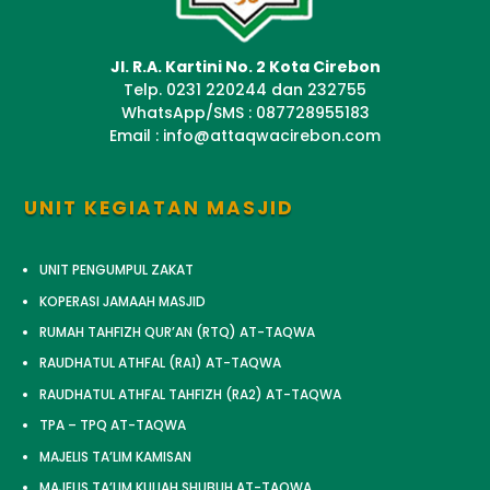
Jl. R.A. Kartini No. 2 Kota Cirebon
Telp. 0231 220244 dan 232755
WhatsApp/SMS : 087728955183
Email : info@attaqwacirebon.com
UNIT KEGIATAN MASJID
UNIT PENGUMPUL ZAKAT
KOPERASI JAMAAH MASJID
RUMAH TAHFIZH QUR’AN (RTQ) AT-TAQWA
RAUDHATUL ATHFAL (RA1) AT-TAQWA
RAUDHATUL ATHFAL TAHFIZH (RA2) AT-TAQWA
TPA – TPQ AT-TAQWA
MAJELIS TA’LIM KAMISAN
MAJELIS TA’LIM KULIAH SHUBUH AT-TAQWA