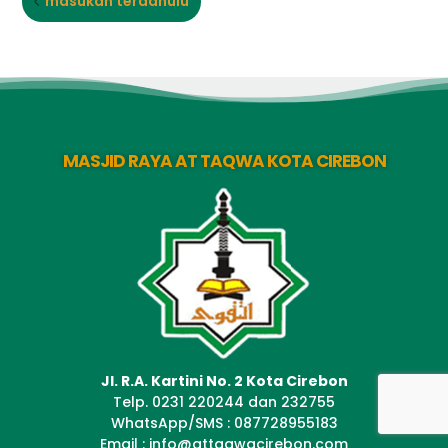
masukan terdahulu
MASJID RAYA AT TAQWA KOTA CIREBON
Jl. R.A. Kartini No. 2 Kota Cirebon
Telp. 0231 220244 dan 232755
WhatsApp/SMS : 087728955183
Email : info@attaqwacirebon.com