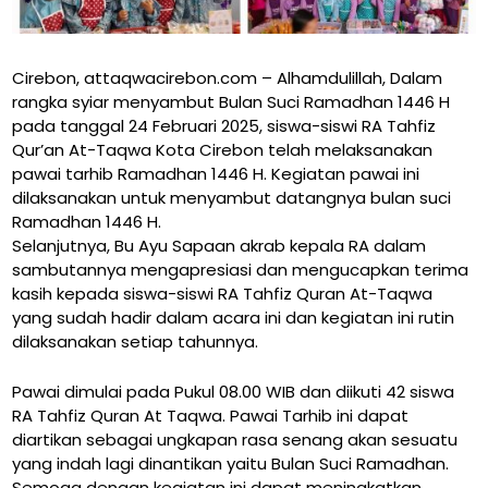
Cirebon, attaqwacirebon.com – Alhamdulillah, Dalam
rangka syiar menyambut Bulan Suci Ramadhan 1446 H
pada tanggal 24 Februari 2025, siswa-siswi RA Tahfiz
Qur’an At-Taqwa Kota Cirebon telah melaksanakan
pawai tarhib Ramadhan 1446 H. Kegiatan pawai ini
dilaksanakan untuk menyambut datangnya bulan suci
Ramadhan 1446 H.
Selanjutnya, Bu Ayu Sapaan akrab kepala RA dalam
sambutannya mengapresiasi dan mengucapkan terima
kasih kepada siswa-siswi RA Tahfiz Quran At-Taqwa
yang sudah hadir dalam acara ini dan kegiatan ini rutin
dilaksanakan setiap tahunnya.
Pawai dimulai pada Pukul 08.00 WIB dan diikuti 42 siswa
RA Tahfiz Quran At Taqwa. Pawai Tarhib ini dapat
diartikan sebagai ungkapan rasa senang akan sesuatu
yang indah lagi dinantikan yaitu Bulan Suci Ramadhan.
Semoga dengan kegiatan ini dapat meningkatkan