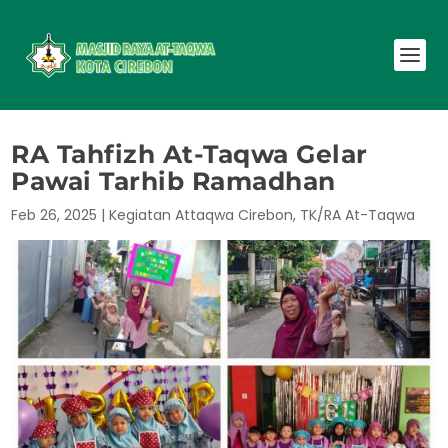
RA Tahfizh At-Taqwa Gelar
Pawai Tarhib Ramadhan
Feb 26, 2025
|
Kegiatan Attaqwa Cirebon
,
TK/RA At-Taqwa