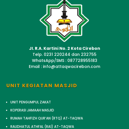
Jl. R.A. Kartini No. 2 Kota Cirebon
Telp. 0231 220244 dan 232755
WhatsApp/SMS : 087728955183
Email : info@attaqwacirebon.com
UNIT KEGIATAN MASJID
UNIT PENGUMPUL ZAKAT
KOPERASI JAMAAH MASJID
RUMAH TAHFIZH QUR’AN (RTQ) AT-TAQWA
RAUDHATUL ATHFAL (RA1) AT-TAQWA