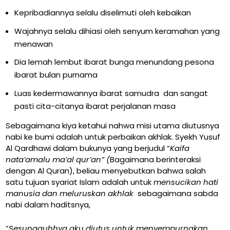
Kepribadiannya selalu diselimuti oleh kebaikan
Wajahnya selalu dihiasi oleh senyum keramahan yang
menawan
Dia lemah lembut ibarat bunga menundang pesona
ibarat bulan purnama
Luas kedermawannya ibarat samudra dan sangat
pasti cita-citanya ibarat perjalanan masa
Sebagaimana kiya ketahui nahwa misi utama diutusnya
nabi ke bumi adalah untuk perbaikan akhlak. Syekh Yusuf
Al Qardhawi dalam bukunya yang berjudul “
Kaifa
nata’amalu ma’al qur’an” (
Bagaimana berinteraksi
dengan Al Quran), beliau menyebutkan bahwa salah
satu tujuan syariat Islam adalah untuk
mensucikan hati
manusia dan meluruskan akhlak
sebagaimana sabda
nabi dalam haditsnya,
“
Sesungguhhya aku diutus untuk menyempurnakan