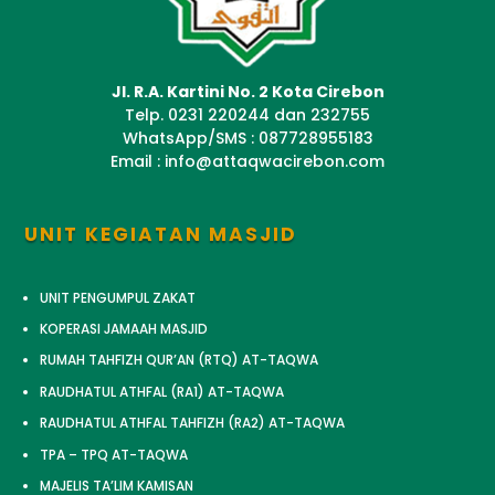
Jl. R.A. Kartini No. 2 Kota Cirebon
Telp. 0231 220244 dan 232755
WhatsApp/SMS : 087728955183
Email : info@attaqwacirebon.com
UNIT KEGIATAN MASJID
UNIT PENGUMPUL ZAKAT
KOPERASI JAMAAH MASJID
RUMAH TAHFIZH QUR’AN (RTQ) AT-TAQWA
RAUDHATUL ATHFAL (RA1) AT-TAQWA
RAUDHATUL ATHFAL TAHFIZH (RA2) AT-TAQWA
TPA – TPQ AT-TAQWA
MAJELIS TA’LIM KAMISAN