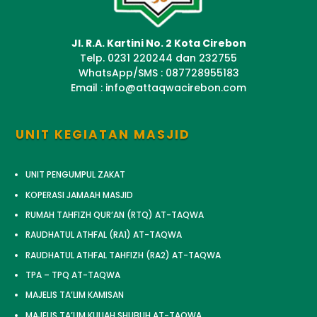
Jl. R.A. Kartini No. 2 Kota Cirebon
Telp. 0231 220244 dan 232755
WhatsApp/SMS : 087728955183
Email : info@attaqwacirebon.com
UNIT KEGIATAN MASJID
UNIT PENGUMPUL ZAKAT
KOPERASI JAMAAH MASJID
RUMAH TAHFIZH QUR’AN (RTQ) AT-TAQWA
RAUDHATUL ATHFAL (RA1) AT-TAQWA
RAUDHATUL ATHFAL TAHFIZH (RA2) AT-TAQWA
TPA – TPQ AT-TAQWA
MAJELIS TA’LIM KAMISAN
MAJELIS TA’LIM KULIAH SHUBUH AT-TAQWA