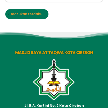
masukan terdahulu
MASJID RAYA AT TAQWA KOTA CIREBON
Jl. R.A. Kartini No. 2 Kota Cirebon