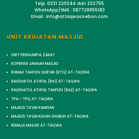
Telp. 0231 220244 dan 232755
WhatsApp/SMS : 087728955183
Email : info@attaqwacirebon.com
UNIT KEGIATAN MASJID
UNIT PENGUMPUL ZAKAT
KOPERASI JAMAAH MASJID
RUMAH TAHFIZH QUR’AN (RTQ) AT-TAQWA
RAUDHATUL ATHFAL (RA1) AT-TAQWA
RAUDHATUL ATHFAL TAHFIZH (RA2) AT-TAQWA
TPA – TPQ AT-TAQWA
MAJELIS TA’LIM KAMISAN
MAJELIS TA’LIM KULIAH SHUBUH AT-TAQWA
REMAJA MASJID AT-TAQWA