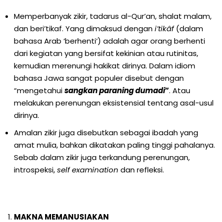
Memperbanyak zikir, tadarus al-Qur’an, shalat malam,
dan beri’tikaf. Yang dimaksud dengan
i’tikâf
(dalam
bahasa Arab ‘berhenti’) adalah agar orang berhenti
dari kegiatan yang bersifat kekinian atau rutinitas,
kemudian merenungi hakikat dirinya. Dalam idiom
bahasa Jawa sangat populer disebut dengan
“mengetahui
sangkan paraning dumadi
”
. Atau
melakukan perenungan eksistensial tentang asal-usul
dirinya.
Amalan zikir juga disebutkan sebagai ibadah yang
amat mulia, bahkan dikatakan paling tinggi pahalanya.
Sebab dalam zikir juga terkandung perenungan,
introspeksi,
self examination
dan refleksi.
MAKNA MEMANUSIAKAN