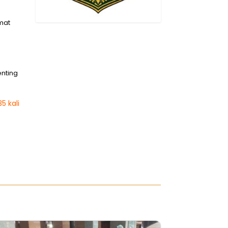
mat
enting
5 kali