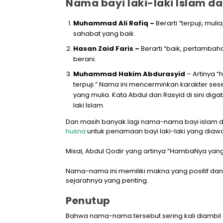
Nama bayi laki-laki Islam da
Muhammad Ali Rafiq –
Berarti “terpuji, mu
sahabat yang baik.
Hasan Zaid Faris –
Berarti “baik, pertamba
berani.
Muhammad Hakim Abdurasyid
– Artinya “
terpuji.” Nama ini mencerminkan karakter se
yang mulia. Kata Abdul dan Rasyid di sini di
laki Islam.
Dan masih banyak lagi nama-nama bayi islam 
husna
untuk penamaan bayi laki-laki yang diawa
Misal, Abdul Qodir yang artinya “HambaNya ya
Nama-nama ini memiliki makna yang positif dan s
sejarahnya yang penting.
Penutup
Bahwa nama-nama tersebut sering kali diambil da