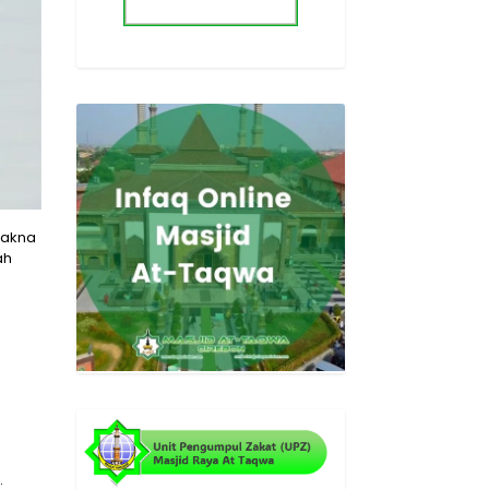
makna
ah
.