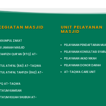
KEGIATAN MASJID
UNIT PELAYANAN
MASJID
ENGUMPUL ZAKAT
PELAYANAN PENDAFTARAN MU
SI JAMAAH MASJID
PELAYANAN KONSULTASI SYARI
AHFIZH QUR’AN (RTQ) AT-
PELAYANAN AKAD NIKAH
PELAYANAN DONOR DARAH
TUL ATHFAL (RA1) AT-TAQWA
AT-TAQWA CARE UNIT
UL ATHFAL TAHFIZH (RA2) AT-
TPQ AT-TAQWA
 TA’LIM KAMISAN
 TA’LIM KULIAH SHUBUH AT-