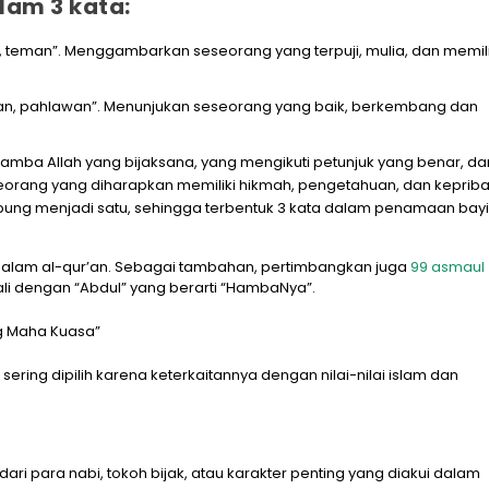
lam 3 kata:
lia, teman”. Menggambarkan seseorang yang terpuji, mulia, dan memili
han, pahlawan”. Menunjukan seseorang yang baik, berkembang dan
hamba Allah yang bijaksana, yang mengikuti petunjuk yang benar, da
seorang yang diharapkan memiliki hikmah, pengetahuan, dan keprib
gabung menjadi satu, sehingga terbentuk 3 kata dalam penamaan bayi 
dalam al-qur’an. Sebagai tambahan, pertimbangkan juga
99 asmaul
li dengan “Abdul” yang berarti “HambaNya”.
ng Maha Kuasa”
ering dipilih karena keterkaitannya dengan nilai-nilai islam dan
ri para nabi, tokoh bijak, atau karakter penting yang diakui dalam