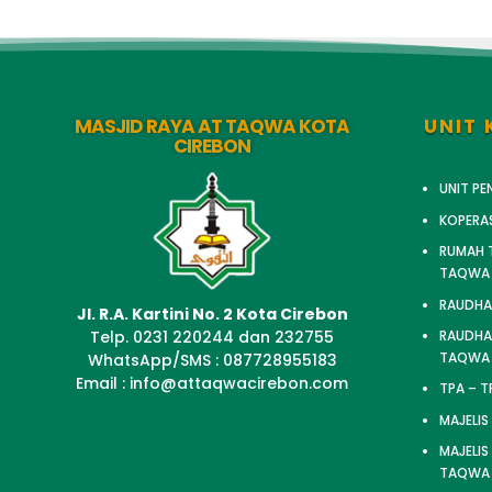
MASJID RAYA AT TAQWA KOTA
UNIT 
CIREBON
UNIT P
KOPERA
RUMAH T
TAQWA
RAUDHA
Jl. R.A. Kartini No. 2 Kota Cirebon
Telp. 0231 220244 dan 232755
RAUDHAT
TAQWA
WhatsApp/SMS : 087728955183
Email : info@attaqwacirebon.com
TPA – 
MAJELIS
MAJELIS
TAQWA