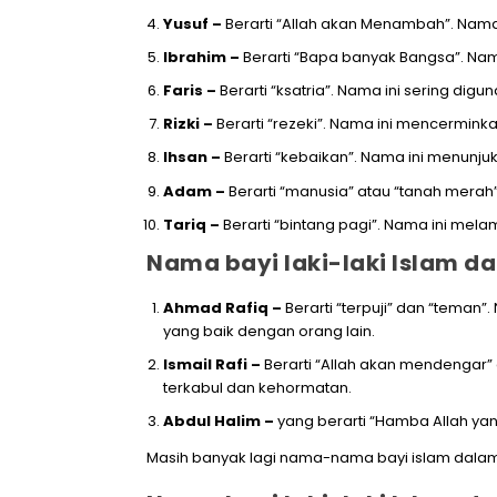
Yusuf –
Berarti “Allah akan Menambah”. Nama 
Ibrahim –
Berarti “Bapa banyak Bangsa”. Nama 
Faris –
Berarti “ksatria”. Nama ini sering 
Rizki –
Berarti “rezeki”. Nama ini mencermink
Ihsan –
Berarti “kebaikan”. Nama ini menunjuk
Adam –
Berarti “manusia” atau “tanah mera
Tariq –
Berarti “bintang pagi”. Nama ini mel
Nama bayi laki-laki Islam da
Ahmad Rafiq –
Berarti “terpuji” dan “tema
yang baik dengan orang lain.
Ismail Rafi –
Berarti “Allah akan mendengar”
terkabul dan kehormatan.
Abdul Halim
–
yang berarti “Hamba Allah ya
Masih banyak lagi nama-nama bayi islam dalam