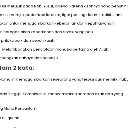
ini merujuk pada Nabi Yusuf, dikenal karena kisahnya yang penuh h
ini merujuk pada Nabi Ibrahim, figur penting dalam tradisi islam.
digunakan untuk menggambarkan keberanian dan kepahlawanan.
an harapan akan keberkahan dan rezeki yang baik.
 prilaku baik dan penuh kasih.
h”. Melambangkan penciptaan manusia pertama oleh Allah.
ambangkan cahaya dan petunjuk.
lam 2 kata:
n”. Nama ini menggambarkan seseorang yang terpuji dan memiliki hu
 dan “tinggi”. Kombinasi ini mencerminkan harapan akan doa yang
ng Maha Penyantun”.
 al-qur’an.