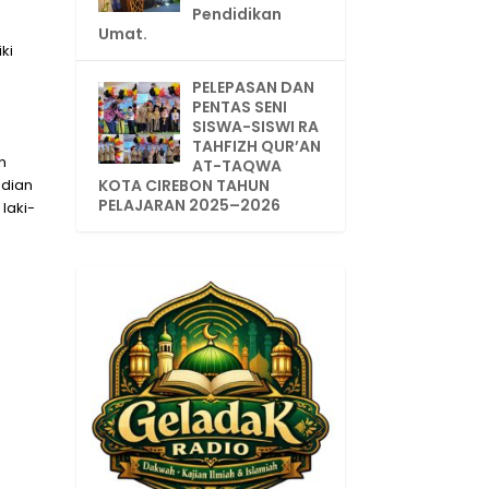
Pendidikan
Umat.
ki
PELEPASAN DAN
PENTAS SENI
SISWA-SISWI RA
TAHFIZH QUR’AN
n
AT-TAQWA
adian
KOTA CIREBON TAHUN
PELAJARAN 2025–2026
laki-