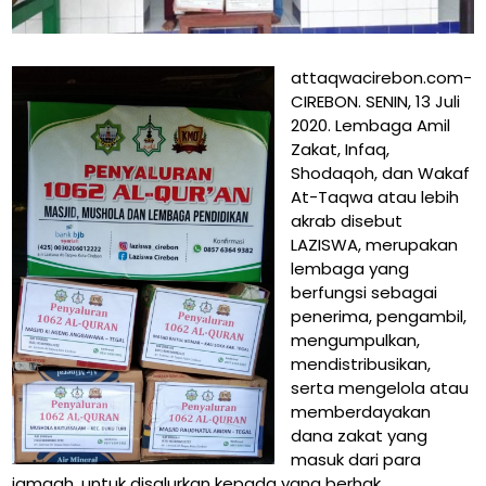
attaqwacirebon.com-
CIREBON. SENIN, 13 Juli
2020. Lembaga Amil
Zakat, Infaq,
Shodaqoh, dan Wakaf
At-Taqwa atau lebih
akrab disebut
LAZISWA, merupakan
lembaga yang
berfungsi sebagai
penerima, pengambil,
mengumpulkan,
mendistribusikan,
serta mengelola atau
memberdayakan
dana zakat yang
masuk dari para
jamaah, untuk disalurkan kepada yang berhak