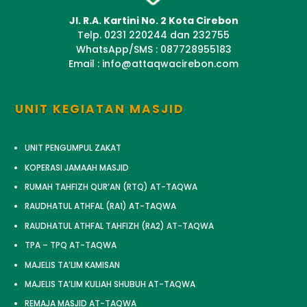
Jl. R.A. Kartini No. 2 Kota Cirebon
Telp. 0231 220244 dan 232755
WhatsApp/SMS : 087728955183
Email : info@attaqwacirebon.com
UNIT KEGIATAN MASJID
UNIT PENGUMPUL ZAKAT
KOPERASI JAMAAH MASJID
RUMAH TAHFIZH QUR’AN (RTQ) AT-TAQWA
RAUDHATUL ATHFAL (RA1) AT-TAQWA
RAUDHATUL ATHFAL TAHFIZH (RA2) AT-TAQWA
TPA – TPQ AT-TAQWA
MAJELIS TA’LIM KAMISAN
MAJELIS TA’LIM KULIAH SHUBUH AT-TAQWA
REMAJA MASJID AT-TAQWA