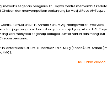
 M.Ag. mewakili segenap pengurus At-Taqwa Centre menyambut kedat
di Cirebon dan menyempatkan berkunjung ke Masjid Raya At-Taqwa
 Centre, kemudian Dr. H. Ahmad Yani, M.Ag. mengawal KH. Waryono
iatan juga program dan unit kegiatan masjid yang eksis di At-Taq
 Kang Yani menyapa segenap petugas Jum’at hari ini dan mengikuti
 Cirebon bersama.
 antara lain: Ust. Drs. H. Mahfudz Said, M.Ag (Khotib), Ust. Afandi (
Pd (MC).
Sudah dibaca 1