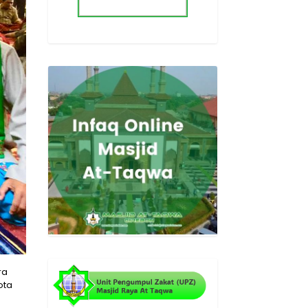
ra
ota