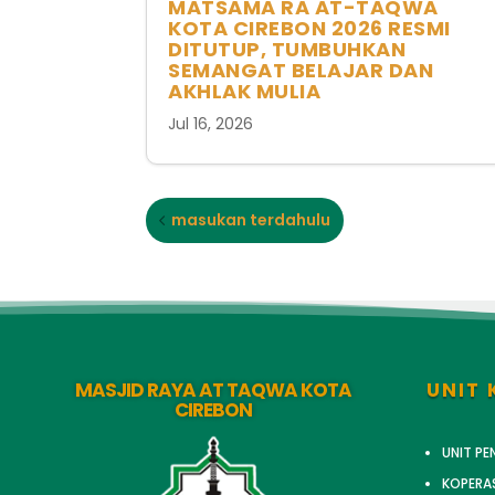
MATSAMA RA AT-TAQWA
KOTA CIREBON 2026 RESMI
DITUTUP, TUMBUHKAN
SEMANGAT BELAJAR DAN
AKHLAK MULIA
Jul 16, 2026
masukan terdahulu
MASJID RAYA AT TAQWA KOTA
UNIT 
CIREBON
UNIT P
KOPERA