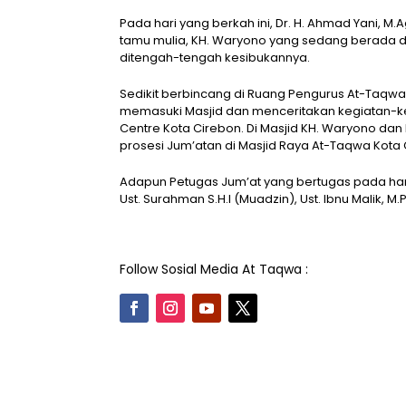
Pada hari yang berkah ini, Dr. H. Ahmad Yani,
tamu mulia, KH. Waryono yang sedang berada 
ditengah-tengah kesibukannya.
Sedikit berbincang di Ruang Pengurus At-Taqwa
memasuki Masjid dan menceritakan kegiatan-keg
Centre Kota Cirebon. Di Masjid KH. Waryono dan
prosesi Jum’atan di Masjid Raya At-Taqwa Kota
Adapun Petugas Jum’at yang bertugas pada hari ini
Ust. Surahman S.H.I (Muadzin), Ust. Ibnu Malik, M.
Follow Sosial Media At Taqwa :