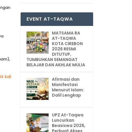
angan
EVENT AT-TAQWA
MATSAMA RA
wa
AT-TAQWA
KOTA CIREBON
2026 RESMI
DITUTUP,
Imam),
TUMBUHKAN SEMANGAT
BELAJAR DAN AKHLAK MULIA
4 kali
Afirmasi dan
Manifestasi
Menurut Islam:
Dalil Lengkap
UPZ At-Taqwa
Luncurkan
Beasiswa 2026,
Perkuat Akses