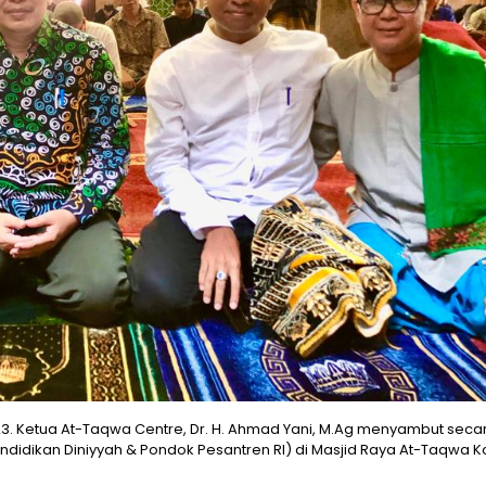
3. Ketua At-Taqwa Centre, Dr. H. Ahmad Yani, M.Ag menyambut seca
Pendidikan Diniyyah & Pondok Pesantren RI) di Masjid Raya At-Taqwa K