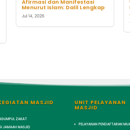
Afirmasi dan Manifestasi
Menurut Islam: Dalil Lengkap
Jul 14, 2026
KEGIATAN MASJID
UNIT PELAYANAN
MASJID
ENGUMPUL ZAKAT
PELAYANAN PENDAFTARAN MU
SI JAMAAH MASJID