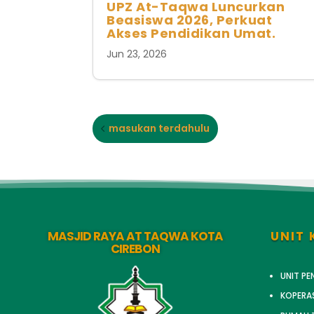
UPZ At-Taqwa Luncurkan
Beasiswa 2026, Perkuat
Akses Pendidikan Umat.
Jun 23, 2026
masukan terdahulu
MASJID RAYA AT TAQWA KOTA
UNIT 
CIREBON
UNIT P
KOPERA