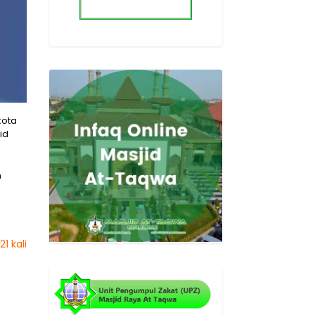
kota
id
n
1 kali