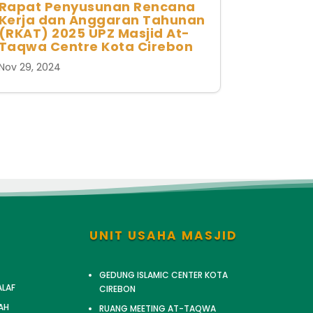
Rapat Penyusunan Rencana
Kerja dan Anggaran Tahunan
(RKAT) 2025 UPZ Masjid At-
Taqwa Centre Kota Cirebon
Nov 29, 2024
UNIT USAHA MASJID
GEDUNG ISLAMIC CENTER KOTA
ALAF
CIREBON
AH
RUANG MEETING AT-TAQWA