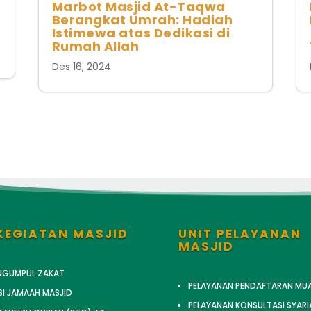
Marbot Masjid At-Taqwa
Berangkat Umrah: Hadiah
Istimewa atas Dedikasi di
Rumah Allah
Des 16, 2024
KEGIATAN MASJID
UNIT PELAYANAN
MASJID
ENGUMPUL ZAKAT
PELAYANAN PENDAFTARAN MU
SI JAMAAH MASJID
PELAYANAN KONSULTASI SYARI