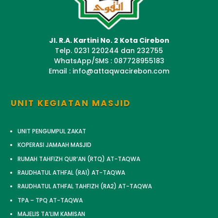
Jl. R.A. Kartini No. 2 Kota Cirebon
Telp. 0231 220244 dan 232755
WhatsApp/SMS : 087728955183
Email : info@attaqwacirebon.com
UNIT KEGIATAN MASJID
UNIT PENGUMPUL ZAKAT
KOPERASI JAMAAH MASJID
RUMAH TAHFIZH QUR’AN (RTQ) AT-TAQWA
RAUDHATUL ATHFAL (RA1) AT-TAQWA
RAUDHATUL ATHFAL TAHFIZH (RA2) AT-TAQWA
TPA – TPQ AT-TAQWA
MAJELIS TA’LIM KAMISAN