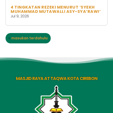
4 TINGKATAN REZEKI MENURUT ‘SYEKH
MUHAMMAD MUTAWALLI ASY-SYA’RAWI’
Jul 9, 2026
masukan terdahulu
MASJID RAYA AT TAQWA KOTA CIREBON