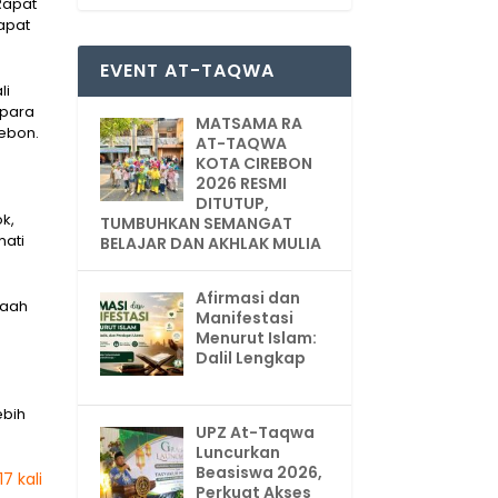
Rapat
Rapat
EVENT AT-TAQWA
li
para
MATSAMA RA
rebon.
AT-TAQWA
KOTA CIREBON
2026 RESMI
DITUTUP,
k,
TUMBUHKAN SEMANGAT
mati
BELAJAR DAN AKHLAK MULIA
Afirmasi dan
maah
Manifestasi
Menurut Islam:
Dalil Lengkap
ebih
UPZ At-Taqwa
Luncurkan
Beasiswa 2026,
7 kali
Perkuat Akses