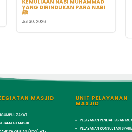
KEMULIAAN NABI MUHAMMAD
YANG DIRINDUKAN PARA NABI
ﷺ
Jul 30, 2026
KEGIATAN MASJID
UNIT PELAYANAN
MASJID
ENGUMPUL ZAKAT
PELAYANAN PENDAFTARAN MU
SI JAMAAH MASJID
PELAYANAN KONSULTASI SYARI
AHFIZH QUR’AN (RTQ) AT-