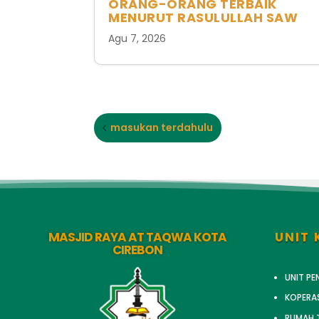
ORANG-ORANG TERBAIK
MENURUT RASULULLAH SAW
Agu 7, 2026
masukan terdahulu
MASJID RAYA AT TAQWA KOTA
UNIT 
CIREBON
UNIT P
KOPERA
RUMAH T