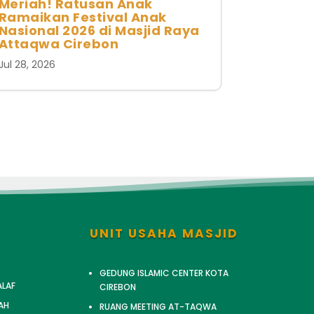
Meriah! Ratusan Anak
Ramaikan Festival Anak
Nasional 2026 di Masjid Raya
Attaqwa Cirebon
Jul 28, 2026
UNIT USAHA MASJID
GEDUNG ISLAMIC CENTER KOTA
ALAF
CIREBON
AH
RUANG MEETING AT-TAQWA