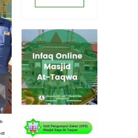
ib
pat