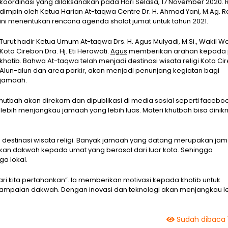
koordinasi yang dilaksanakan pada Hari Selasa, 17 November 2020. 
dimpin oleh Ketua Harian At-taqwa Centre Dr. H. Ahmad Yani, M.Ag. 
ini menentukan rencana agenda sholat jumat untuk tahun 2021.
Turut hadir Ketua Umum At-taqwa Drs. H. Agus Mulyadi, M.Si., Wakil Wa
Kota Cirebon Dra. Hj. Eti Herawati.
Agus
memberikan arahan kepada 
khotib. Bahwa At-taqwa telah menjadi destinasi wisata religi Kota Ci
Alun-alun dan area parkir, akan menjadi penunjang kegiatan bagi
jamaah.
khutbah akan direkam dan dipublikasi di media sosial seperti faceboo
uk lebih menjangkau jamaah yang lebih luas. Materi khutbah bisa dinik
 destinasi wisata religi. Banyak jamaah yang datang merupakan ja
ikan dakwah kepada umat yang berasal dari luar kota. Sehingga
a lokal.
 kita pertahankan”. Ia memberikan motivasi kepada khotib untuk
ampaian dakwah. Dengan inovasi dan teknologi akan menjangkau l
Sudah dibaca 1