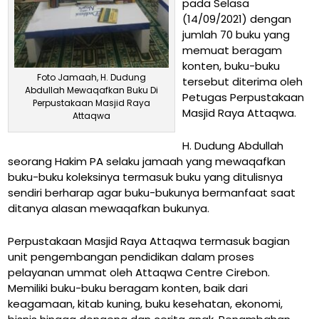
pada Selasa
(14/09/2021) dengan
jumlah 70 buku yang
memuat beragam
konten, buku-buku
Foto Jamaah, H. Dudung
tersebut diterima oleh
Abdullah Mewaqafkan Buku Di
Petugas Perpustakaan
Perpustakaan Masjid Raya
Masjid Raya Attaqwa.
Attaqwa
H. Dudung Abdullah
seorang Hakim PA selaku jamaah yang mewaqafkan
buku-buku koleksinya termasuk buku yang ditulisnya
sendiri berharap agar buku-bukunya bermanfaat saat
ditanya alasan mewaqafkan bukunya.
Perpustakaan Masjid Raya Attaqwa termasuk bagian
unit pengembangan pendidikan dalam proses
pelayanan ummat oleh Attaqwa Centre Cirebon.
Memiliki buku-buku beragam konten, baik dari
keagamaan, kitab kuning, buku kesehatan, ekonomi,