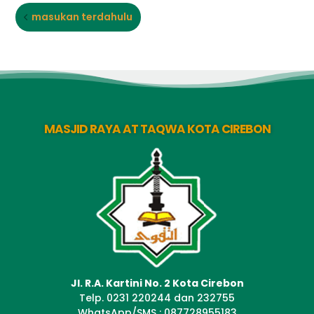
masukan terdahulu
MASJID RAYA AT TAQWA KOTA CIREBON
Jl. R.A. Kartini No. 2 Kota Cirebon
Telp. 0231 220244 dan 232755
WhatsApp/SMS : 087728955183