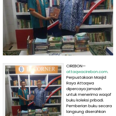
CIREBON—
attaqwacirebon.com
.
Perpustakaan Masjid
Raya Attaqwa
dipercaya jamaah
untuk menerima waqaf
buku koleksi pribadi.
Pemberian buku secara
langsung diserahkan