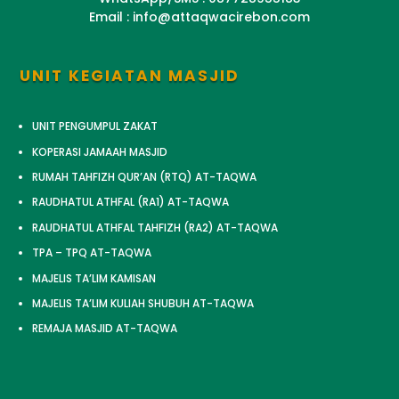
Email : info@attaqwacirebon.com
UNIT KEGIATAN MASJID
UNIT PENGUMPUL ZAKAT
KOPERASI JAMAAH MASJID
RUMAH TAHFIZH QUR’AN (RTQ) AT-TAQWA
RAUDHATUL ATHFAL (RA1) AT-TAQWA
RAUDHATUL ATHFAL TAHFIZH (RA2) AT-TAQWA
TPA – TPQ AT-TAQWA
MAJELIS TA’LIM KAMISAN
MAJELIS TA’LIM KULIAH SHUBUH AT-TAQWA
REMAJA MASJID AT-TAQWA