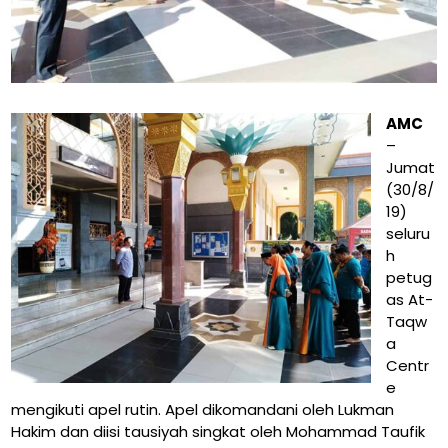
AMC
–
Jumat
(30/8/
19)
seluru
h
petug
as At-
Taqw
a
Centr
e
mengikuti apel rutin. Apel dikomandani oleh Lukman
Hakim dan diisi tausiyah singkat oleh Mohammad Taufik