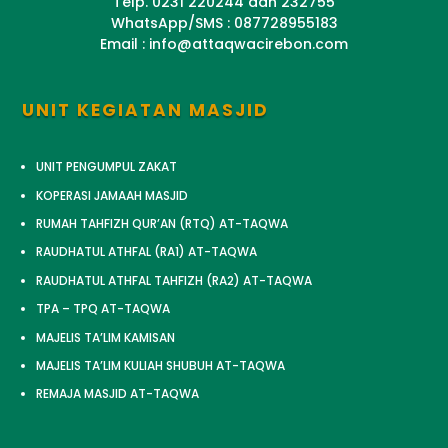
Telp. 0231 220244 dan 232755
WhatsApp/SMS : 087728955183
Email : info@attaqwacirebon.com
UNIT KEGIATAN MASJID
UNIT PENGUMPUL ZAKAT
KOPERASI JAMAAH MASJID
RUMAH TAHFIZH QUR’AN (RTQ) AT-TAQWA
RAUDHATUL ATHFAL (RA1) AT-TAQWA
RAUDHATUL ATHFAL TAHFIZH (RA2) AT-TAQWA
TPA – TPQ AT-TAQWA
MAJELIS TA’LIM KAMISAN
MAJELIS TA’LIM KULIAH SHUBUH AT-TAQWA
REMAJA MASJID AT-TAQWA