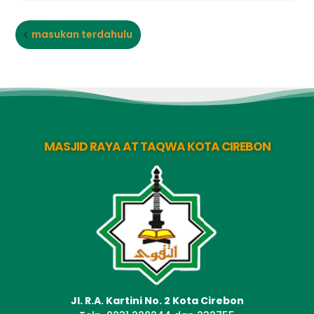
masukan terdahulu
MASJID RAYA AT TAQWA KOTA CIREBON
Jl. R.A. Kartini No. 2 Kota Cirebon