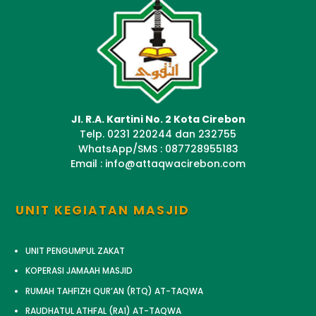
Jl. R.A. Kartini No. 2 Kota Cirebon
Telp. 0231 220244 dan 232755
WhatsApp/SMS : 087728955183
Email : info@attaqwacirebon.com
UNIT KEGIATAN MASJID
UNIT PENGUMPUL ZAKAT
KOPERASI JAMAAH MASJID
RUMAH TAHFIZH QUR’AN (RTQ) AT-TAQWA
RAUDHATUL ATHFAL (RA1) AT-TAQWA