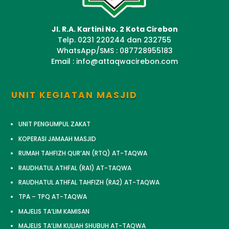
Jl. R.A. Kartini No. 2 Kota Cirebon
Telp. 0231 220244 dan 232755
WhatsApp/SMS : 087728955183
Email : info@attaqwacirebon.com
UNIT KEGIATAN MASJID
UNIT PENGUMPUL ZAKAT
KOPERASI JAMAAH MASJID
RUMAH TAHFIZH QUR’AN (RTQ) AT-TAQWA
RAUDHATUL ATHFAL (RA1) AT-TAQWA
RAUDHATUL ATHFAL TAHFIZH (RA2) AT-TAQWA
TPA – TPQ AT-TAQWA
MAJELIS TA’LIM KAMISAN
MAJELIS TA’LIM KULIAH SHUBUH AT-TAQWA