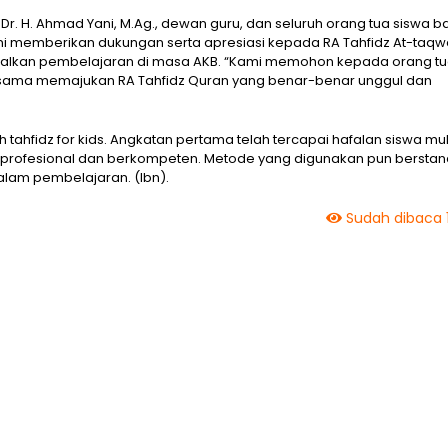
 Dr. H. Ahmad Yani, M.Ag., dewan guru, dan seluruh orang tua siswa b
Yani memberikan dukungan serta apresiasi kepada RA Tahfidz At-taq
imalkan pembelajaran di masa AKB. “Kami memohon kepada orang t
 bersama memajukan RA Tahfidz Quran yang benar-benar unggul dan
tahfidz for kids. Angkatan pertama telah tercapai hafalan siswa mul
uru profesional dan berkompeten. Metode yang digunakan pun berstan
lam pembelajaran. (Ibn).
Sudah dibaca 1