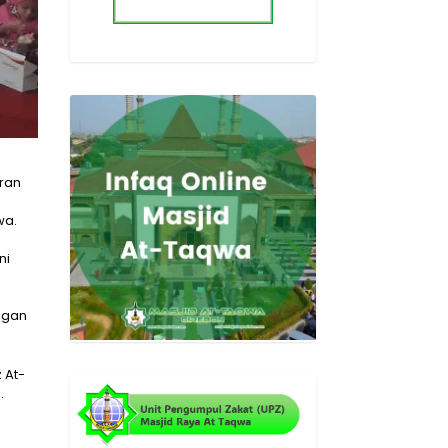
a
ran
wa.
ni
ngan
 At-
.