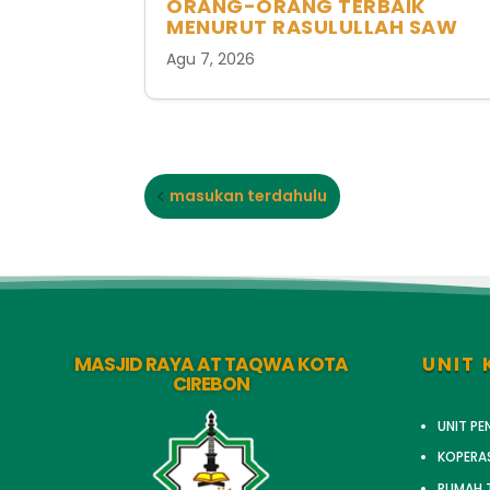
ORANG-ORANG TERBAIK
MENURUT RASULULLAH SAW
Agu 7, 2026
masukan terdahulu
MASJID RAYA AT TAQWA KOTA
UNIT 
CIREBON
UNIT P
KOPERA
RUMAH T