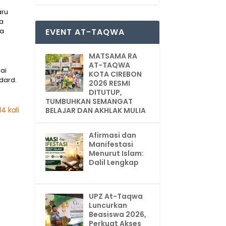
aru
wa
ua
EVENT AT-TAQWA
MATSAMA RA
AT-TAQWA
ai
KOTA CIREBON
dard.
2026 RESMI
DITUTUP,
TUMBUHKAN SEMANGAT
4 kali
BELAJAR DAN AKHLAK MULIA
Afirmasi dan
Manifestasi
Menurut Islam:
Dalil Lengkap
UPZ At-Taqwa
Luncurkan
Beasiswa 2026,
Perkuat Akses