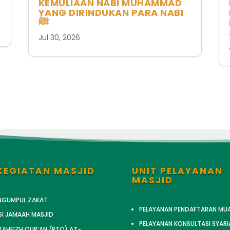
KEMULIAAN NABI MUHAMMAD
YANG DIRINDUKAN PARA NABI
ﷺ
Jul 30, 2026
KEGIATAN MASJID
UNIT PELAYANAN
MASJID
ENGUMPUL ZAKAT
PELAYANAN PENDAFTARAN MU
SI JAMAAH MASJID
PELAYANAN KONSULTASI SYARI
AHFIZH QUR’AN (RTQ) AT-