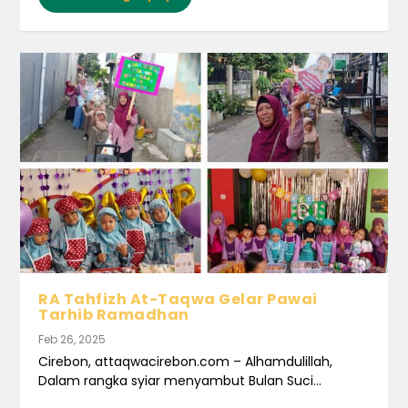
RA Tahfizh At-Taqwa Gelar Pawai
Tarhib Ramadhan
Feb 26, 2025
Cirebon, attaqwacirebon.com – Alhamdulillah,
Dalam rangka syiar menyambut Bulan Suci...