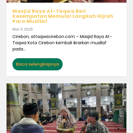
Masjid Raya At-Taqwa Beri
Kesempatan Memulai Langkah Hijrah
Para Muallaf
Mar 11, 2025
Cirebon, attaqwacirebon.com – Masjid Raya At-
Taqwa Kota Cirebon kembali ikrarkan muallaf
pada...
Baca selengkapnya