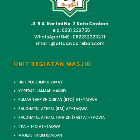
Jl. R.A. Kartini No. 2 Kota Cirebon
Telp. 0231 232755
WhatsApp/SMS : 082232223271
Email : @attaqwacirebon.com
UNIT KEGIATAN MASJID
UNIT PENGUMPUL ZAKAT
KOPERASI JAMAAH MASJID
RUMAH TAHFIZH QUR’AN (RTQ) AT-TAQWA
RAUDHATUL ATHFAL (RA1) AT-TAQWA
RAUDHATUL ATHFAL TAHFIZH (RA2) AT-TAQWA
TPA – TPQ AT-TAQWA
MAJELIS TA’LIM KAMISAN