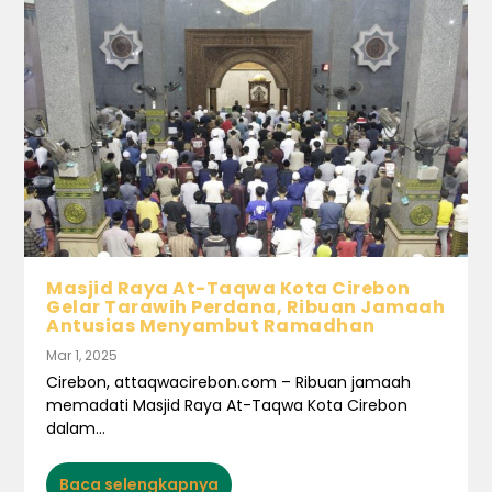
Masjid Raya At-Taqwa Kota Cirebon
Gelar Tarawih Perdana, Ribuan Jamaah
Antusias Menyambut Ramadhan
Mar 1, 2025
Cirebon, attaqwacirebon.com – Ribuan jamaah
memadati Masjid Raya At-Taqwa Kota Cirebon
dalam...
Baca selengkapnya