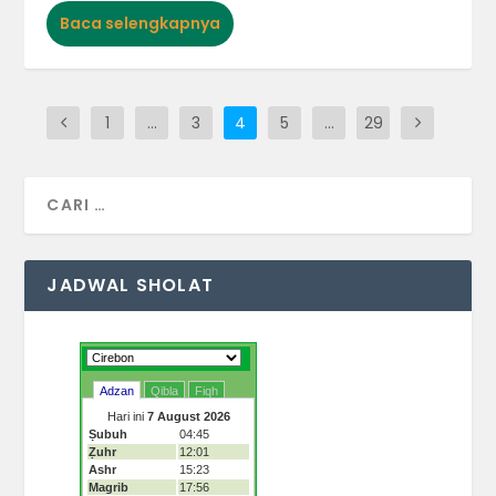
Baca selengkapnya
1
…
3
4
5
…
29
JADWAL SHOLAT