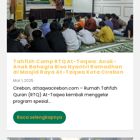
Tahfizh Camp RTQ At-Taqwa: Anak-
Anak Bahagia Bisa Nyantri Ramadhan
di Masjid Raya At-Taqwa Kota Cirebon
Mar 1, 2025
Cirebon, attaqwacirebon.com – Rumah Tahfizh
Quran (RTQ) At-Taqwa kembali menggelar
program spesial...
Baca selengkapnya