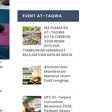
EVENT AT-TAQWA
MATSAMA RA
AT-TAQWA
KOTA CIREBON
2026 RESMI
DITUTUP,
TUMBUHKAN SEMANGAT
BELAJAR DAN AKHLAK MULIA
m
as
Afirmasi dan
Manifestasi
Menurut Islam:
Dalil Lengkap
a
an
UPZ At-Taqwa
Luncurkan
Beasiswa 2026,
an
Perkuat Akses