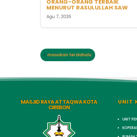
ORANG-ORANG TERBAIK
MENURUT RASULULLAH SAW
Agu 7, 2026
masukan terdahulu
MASJID RAYA AT TAQWA KOTA
UNIT 
CIREBON
UNIT P
KOPERA
RUMAH T