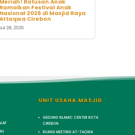
Meriah! Ratusan Anak
Ramaikan Festival Anak
Nasional 2026 di Masjid Raya
Attaqwa Cirebon
Jul 28, 2026
UNIT USAHA MASJID
GEDUNG ISLAMIC CENTER KOTA
ALAF
CIREBON
AH
RUANG MEETING AT-TAQWA