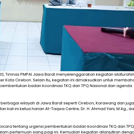
020, Timnas PMPAI Jawa Barat menyelenggarakan kegiatan silaturahi
 Kota Cirebon. Selain itu, kegiatan ini dimaksudkan untuk membah
pembentukan badan koordinasi TKQ dan TPQ Nasional dan agenda
i berbagai wilayah di Jawa Barat seperti Cirebon, Karawang dan jug
n kali ini ketua harian At-Taqwa Centre; Dr. H. Ahmad Yani, M.Ag., d
icara tentang urgensi pembentukan badan koordinasi TKQ dan TPQ
m pertemuan siang pagi ini. Kemudian kegiatan dilanjutkan deng