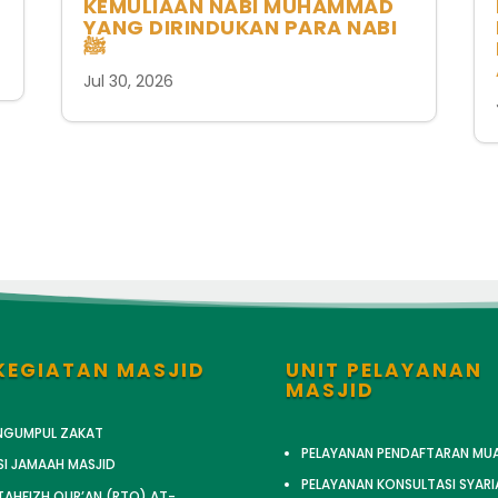
KEMULIAAN NABI MUHAMMAD
YANG DIRINDUKAN PARA NABI
ﷺ
Jul 30, 2026
KEGIATAN MASJID
UNIT PELAYANAN
MASJID
ENGUMPUL ZAKAT
PELAYANAN PENDAFTARAN MU
SI JAMAAH MASJID
PELAYANAN KONSULTASI SYARI
AHFIZH QUR’AN (RTQ) AT-