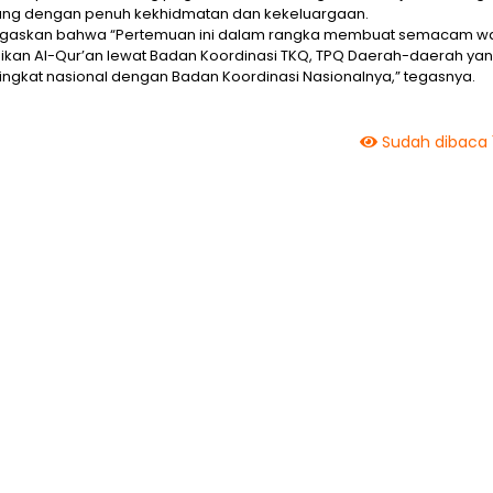
gsung dengan penuh kekhidmatan dan kekeluargaan.
enegaskan bahwa “Pertemuan ini dalam rangka membuat semacam 
an Al-Qur’an lewat Badan Koordinasi TKQ, TPQ Daerah-daerah ya
tingkat nasional dengan Badan Koordinasi Nasionalnya,” tegasnya.
Sudah dibaca 1