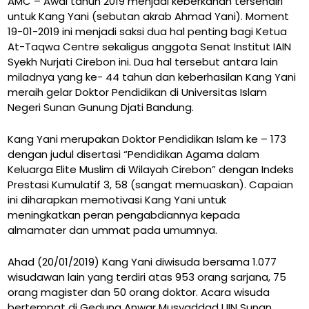
AMC – Awal tahun 2019 menjadi keberkahan tersendiri
untuk Kang Yani (sebutan akrab Ahmad Yani). Moment
19-01-2019 ini menjadi saksi dua hal penting bagi Ketua
At-Taqwa Centre sekaligus anggota Senat Institut IAIN
Syekh Nurjati Cirebon ini. Dua hal tersebut antara lain
miladnya yang ke- 44 tahun dan keberhasilan Kang Yani
meraih gelar Doktor Pendidikan di Universitas Islam
Negeri Sunan Gunung Djati Bandung.
Kang Yani merupakan Doktor Pendidikan Islam ke – 173
dengan judul disertasi “Pendidikan Agama dalam
Keluarga Elite Muslim di Wilayah Cirebon” dengan Indeks
Prestasi Kumulatif 3, 58 (sangat memuaskan). Capaian
ini diharapkan memotivasi Kang Yani untuk
meningkatkan peran pengabdiannya kepada
almamater dan ummat pada umumnya.
Ahad (20/01/2019) Kang Yani diwisuda bersama 1.077
wisudawan lain yang terdiri atas 953 orang sarjana, 75
orang magister dan 50 orang doktor. Acara wisuda
bertempat di Gedung Anwar Musyaddad UIN Sunan