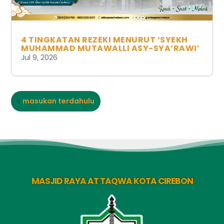
4 TINGKATAN REZEKI MENURUT ‘SYEKH
MUHAMMAD MUTAWALLI ASY-SYA’RAWI’
Jul 9, 2026
masukan terdahulu
MASJID RAYA AT TAQWA KOTA CIREBON