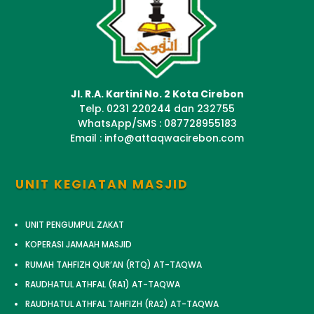
Jl. R.A. Kartini No. 2 Kota Cirebon
Telp. 0231 220244 dan 232755
WhatsApp/SMS : 087728955183
Email : info@attaqwacirebon.com
UNIT KEGIATAN MASJID
UNIT PENGUMPUL ZAKAT
KOPERASI JAMAAH MASJID
RUMAH TAHFIZH QUR’AN (RTQ) AT-TAQWA
RAUDHATUL ATHFAL (RA1) AT-TAQWA
RAUDHATUL ATHFAL TAHFIZH (RA2) AT-TAQWA