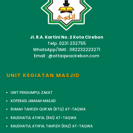
Jl. R.A. Kartini No. 2 Kota Cirebon
Telp. 0231 232755
WhatsApp/SMS : 082232223271
Email : @attaqwacirebon.com
UNIT KEGIATAN MASJID
UNIT PENGUMPUL ZAKAT
KOPERASI JAMAAH MASJID
RUMAH TAHFIZH QUR’AN (RTQ) AT-TAQWA
RAUDHATUL ATHFAL (RA1) AT-TAQWA
RAUDHATUL ATHFAL TAHFIZH (RA2) AT-TAQWA