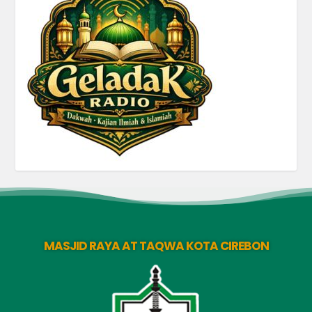
MASJID RAYA AT TAQWA KOTA CIREBON