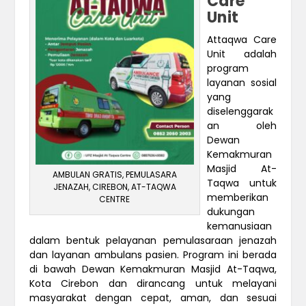
Care
Unit
Attaqwa Care
Unit adalah
program
layanan sosial
yang
diselenggarak
an oleh
Dewan
Kemakmuran
Masjid At-
AMBULAN GRATIS, PEMULASARA
Taqwa untuk
JENAZAH, CIREBON, AT-TAQWA
memberikan
CENTRE
dukungan
kemanusiaan
dalam bentuk pelayanan pemulasaraan jenazah
dan layanan ambulans pasien. Program ini berada
di bawah Dewan Kemakmuran Masjid At-Taqwa,
Kota Cirebon dan dirancang untuk melayani
masyarakat dengan cepat, aman, dan sesuai