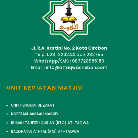
Jl. R.A. Kartini No. 2 Kota Cirebon
Telp. 0231 220244 dan 232755
WhatsApp/SMS : 087728955183
Email : info@attaqwacirebon.com
UNIT KEGIATAN MASJID
UNIT PENGUMPUL ZAKAT
KOPERASI JAMAAH MASJID
RUMAH TAHFIZH QUR’AN (RTQ) AT-TAQWA
RAUDHATUL ATHFAL (RA1) AT-TAQWA