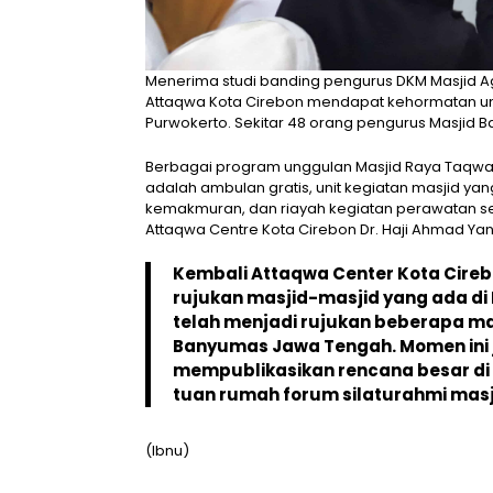
Menerima studi banding pengurus DKM Masjid Ag
Attaqwa Kota Cirebon mendapat kehormatan un
Purwokerto. Sekitar 48 orang pengurus Masjid B
Berbagai program unggulan Masjid Raya Taqwa K
adalah ambulan gratis, unit kegiatan masjid yang
kemakmuran, dan riayah kegiatan perawatan se
Attaqwa Centre Kota Cirebon Dr. Haji Ahmad Yani
Kembali Attaqwa Center Kota Cire
rujukan masjid-masjid yang ada di 
telah menjadi rujukan beberapa mas
Banyumas Jawa Tengah. Momen ini 
mempublikasikan rencana besar di 
tuan rumah forum silaturahmi masj
(Ibnu)