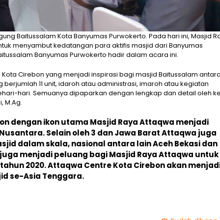
ung Baitussalam Kota Banyumas Purwokerto. Pada hari ini, Masjid R
tuk menyambut kedatangan para aktifis masjid dari Banyumas
aitussalam Banyumas Purwokerto hadir dalam acara ini.
ota Cirebon yang menjadi inspirasi bagi masjid Baitussalam antara
 berjumlah 11 unit, idaroh atau administrasi, imaroh atau kegiatan
hari-hari. Semuanya dipaparkan dengan lengkap dan detail oleh k
, M.Ag.
bon dengan ikon utama Masjid Raya Attaqwa menjadi
Nusantara. Selain oleh 3 dan Jawa Barat Attaqwa juga
jid dalam skala, nasional antara lain Aceh Bekasi dan
juga menjadi peluang bagi Masjid Raya Attaqwa untuk
tahun 2020. Attaqwa Centre Kota Cirebon akan menjad
id se-Asia Tenggara.