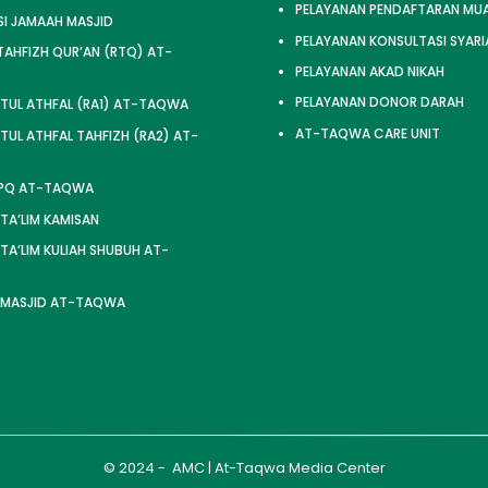
PELAYANAN PENDAFTARAN MU
SI JAMAAH MASJID
PELAYANAN KONSULTASI SYARI
AHFIZH QUR’AN (RTQ) AT-
PELAYANAN AKAD NIKAH
PELAYANAN DONOR DARAH
TUL ATHFAL (RA1) AT-TAQWA
AT-TAQWA CARE UNIT
UL ATHFAL TAHFIZH (RA2) AT-
TPQ AT-TAQWA
 TA’LIM KAMISAN
 TA’LIM KULIAH SHUBUH AT-
 MASJID AT-TAQWA
© 2024 - AMC | At-Taqwa Media Center