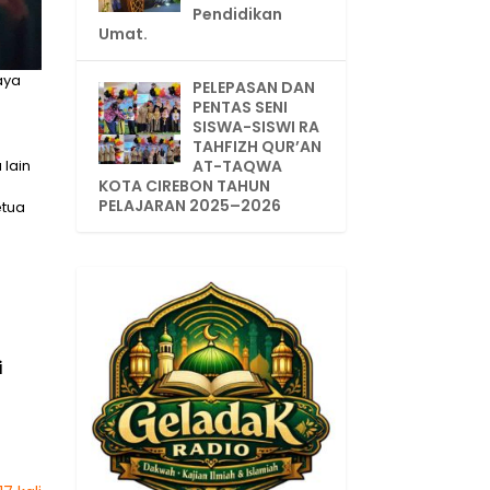
Pendidikan
Umat.
aya
PELEPASAN DAN
PENTAS SENI
SISWA-SISWI RA
TAHFIZH QUR’AN
 lain
AT-TAQWA
KOTA CIREBON TAHUN
PELAJARAN 2025–2026
etua
i