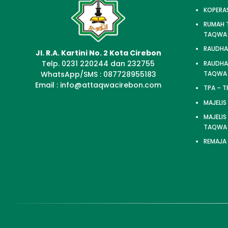
KOPERA
RUMAH T
TAQWA
RAUDHA
Jl. R.A. Kartini No. 2 Kota Cirebon
Telp. 0231 220244 dan 232755
RAUDHAT
TAQWA
WhatsApp/SMS : 087728955183
Email : info@attaqwacirebon.com
TPA – 
MAJELIS
MAJELIS
TAQWA
REMAJA