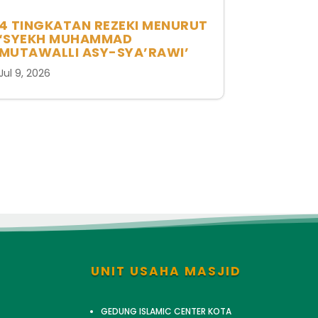
4 TINGKATAN REZEKI MENURUT
‘SYEKH MUHAMMAD
MUTAWALLI ASY-SYA’RAWI’
Jul 9, 2026
UNIT USAHA MASJID
GEDUNG ISLAMIC CENTER KOTA