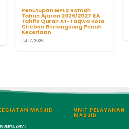
Penutupan MPLS Ramah
Tahun Ajaran 2026/2027 RA
Tahfiz Quran At-Taqwa Kota
Cirebon Berlangsung Penuh
Keceriaan
Jul 17, 2026
KEGIATAN MASJID
UNIT PELAYANAN
MASJID
ENGUMPUL ZAKAT