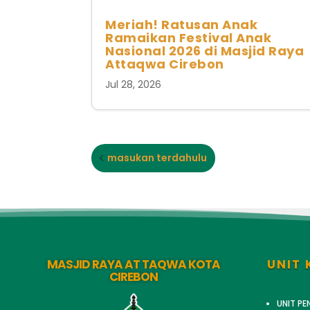
Meriah! Ratusan Anak
Ramaikan Festival Anak
Nasional 2026 di Masjid Raya
Attaqwa Cirebon
Jul 28, 2026
masukan terdahulu
MASJID RAYA AT TAQWA KOTA
UNIT 
CIREBON
UNIT P