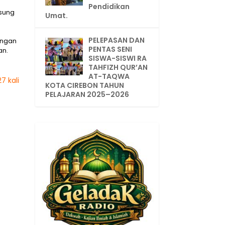
Pendidikan
gsung
Umat.
PELEPASAN DAN
engan
PENTAS SENI
an.
SISWA-SISWI RA
TAHFIZH QUR’AN
AT-TAQWA
7 kali
KOTA CIREBON TAHUN
PELAJARAN 2025–2026