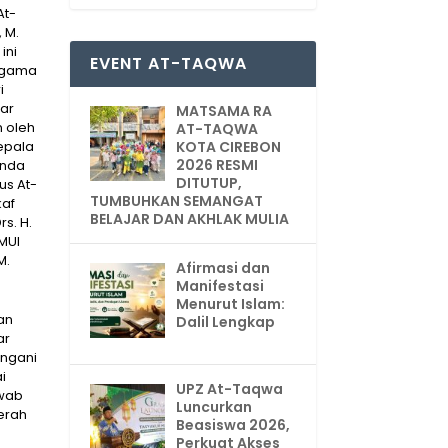
At-
 M.
ini
EVENT AT-TAQWA
 Agama
i
rar
MATSAMA RA
n oleh
AT-TAQWA
epala
KOTA CIREBON
2026 RESMI
enda
DITUTUP,
us At-
TUMBUHKAN SEMANGAT
kaf
BELAJAR DAN AKHLAK MULIA
s. H.
 MUI
M.
Afirmasi dan
Manifestasi
Menurut Islam:
an
Dalil Lengkap
ar
angani
i
UPZ At-Taqwa
awab
Luncurkan
erah
Beasiswa 2026,
Perkuat Akses