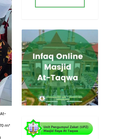
At-
70 m²
u