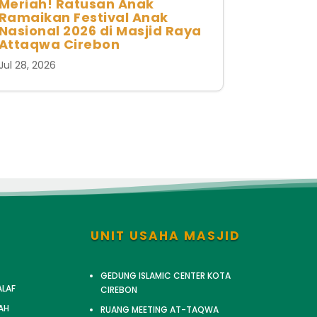
Meriah! Ratusan Anak
Ramaikan Festival Anak
Nasional 2026 di Masjid Raya
Attaqwa Cirebon
Jul 28, 2026
UNIT USAHA MASJID
GEDUNG ISLAMIC CENTER KOTA
ALAF
CIREBON
AH
RUANG MEETING AT-TAQWA