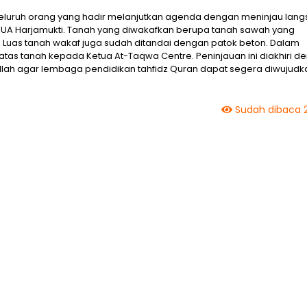
, seluruh orang yang hadir melanjutkan agenda dengan meninjau lan
ri KUA Harjamukti. Tanah yang diwakafkan berupa tanah sawah yang
uas tanah wakaf juga sudah ditandai dengan patok beton. Dalam
batas tanah kepada Ketua At-Taqwa Centre. Peninjauan ini diakhiri d
h agar lembaga pendidikan tahfidz Quran dapat segera diwujudk
Sudah dibaca 2