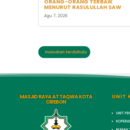
ORANG-ORANG TERBAIK
MENURUT RASULULLAH SAW
Agu 7, 2026
masukan terdahulu
MASJID RAYA AT TAQWA KOTA
UNIT 
CIREBON
UNIT P
KOPERA
RUMAH T