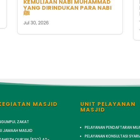
KEMULIAAN NABI MUHAMMAD
YANG DIRINDUKAN PARA NABI
ﷺ
Jul 30, 2026
KEGIATAN MASJID
UNIT PELAYANAN
MASJID
ENGUMPUL ZAKAT
PELAYANAN PENDAFTARAN MU
SI JAMAAH MASJID
PELAYANAN KONSULTASI SYARI
AHFIZH QUR’AN (RTQ) AT-