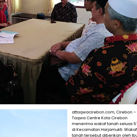
attaqwacirebon.com, Cirebon – 
Taqwa Centre Kota Cirebon
menerima wakaf tanah seluas 5
di Kecamatan Harjamukti. Wakaf
tanah tersebut diberikan oleh Ib