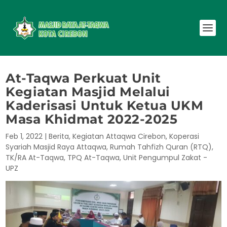
At-Taqwa Perkuat Unit
Kegiatan Masjid Melalui
Kaderisasi Untuk Ketua UKM
Masa Khidmat 2022-2025
Feb 1, 2022
|
Berita
,
Kegiatan Attaqwa Cirebon
,
Koperasi
Syariah Masjid Raya Attaqwa
,
Rumah Tahfizh Quran (RTQ)
,
TK/RA At-Taqwa
,
TPQ At-Taqwa
,
Unit Pengumpul Zakat -
UPZ