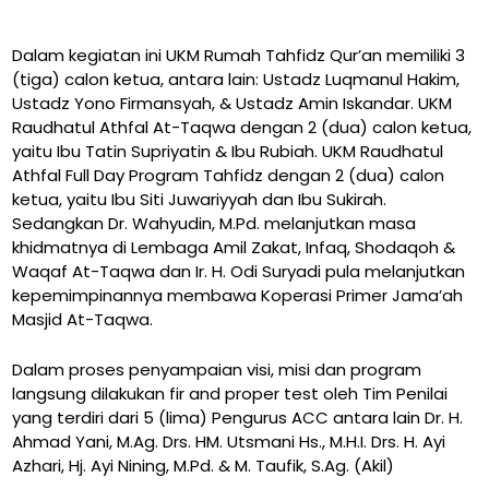
Dalam kegiatan ini UKM Rumah Tahfidz Qur’an memiliki 3
(tiga) calon ketua, antara lain: Ustadz Luqmanul Hakim,
Ustadz Yono Firmansyah, & Ustadz Amin Iskandar. UKM
Raudhatul Athfal At-Taqwa dengan 2 (dua) calon ketua,
yaitu Ibu Tatin Supriyatin & Ibu Rubiah. UKM Raudhatul
Athfal Full Day Program Tahfidz dengan 2 (dua) calon
ketua, yaitu Ibu Siti Juwariyyah dan Ibu Sukirah.
Sedangkan Dr. Wahyudin, M.Pd. melanjutkan masa
khidmatnya di Lembaga Amil Zakat, Infaq, Shodaqoh &
Waqaf At-Taqwa dan Ir. H. Odi Suryadi pula melanjutkan
kepemimpinannya membawa Koperasi Primer Jama’ah
Masjid At-Taqwa.
Dalam proses penyampaian visi, misi dan program
langsung dilakukan fir and proper test oleh Tim Penilai
yang terdiri dari 5 (lima) Pengurus ACC antara lain Dr. H.
Ahmad Yani, M.Ag. Drs. HM. Utsmani Hs., M.H.I. Drs. H. Ayi
Azhari, Hj. Ayi Nining, M.Pd. & M. Taufik, S.Ag. (Akil)