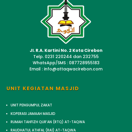
Jl. R.A. Kartini No. 2 Kota Cirebon
Telp. 0231 220244 dan 232755
WhatsApp/SMS : 087728955183
Email : info@attaqwacirebon.com
UNIT KEGIATAN MASJID
UNIT PENGUMPUL ZAKAT
KOPERASI JAMAAH MASJID
RUMAH TAHFIZH QUR’AN (RTQ) AT-TAQWA
RAUDHATUL ATHFAL (RA1) AT-TAQWA