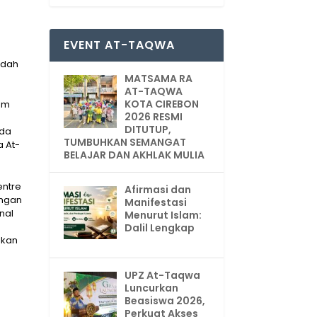
EVENT AT-TAQWA
udah
MATSAMA RA
AT-TAQWA
KOTA CIREBON
am
2026 RESMI
DITUTUP,
da
TUMBUHKAN SEMANGAT
a At-
BELAJAR DAN AKHLAK MULIA
ntre
Afirmasi dan
ngan
Manifestasi
nal
Menurut Islam:
Dalil Lengkap
ikan
UPZ At-Taqwa
Luncurkan
Beasiswa 2026,
Perkuat Akses