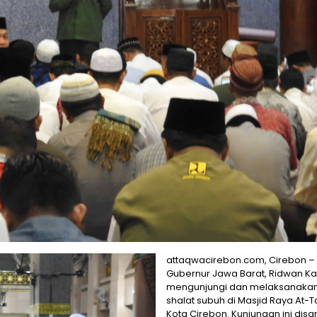
attaqwacirebon.com, Cirebon –
Gubernur Jawa Barat, Ridwan Ka
mengunjungi dan melaksanaka
shalat subuh di Masjid Raya At-
Kota Cirebon. Kunjungan ini dis