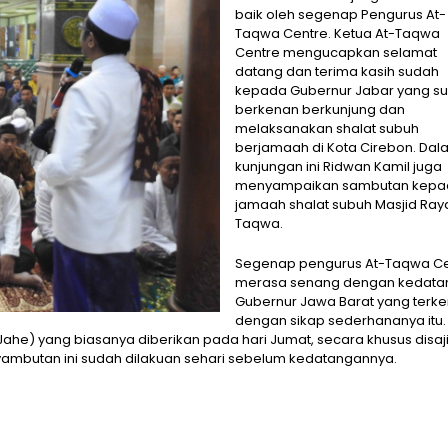
baik oleh segenap Pengurus At-
Taqwa Centre. Ketua At-Taqwa
Centre mengucapkan selamat
datang dan terima kasih sudah
kepada Gubernur Jabar yang s
berkenan berkunjung dan
melaksanakan shalat subuh
berjamaah di Kota Cirebon. Dal
kunjungan ini Ridwan Kamil juga
menyampaikan sambutan kepa
jamaah shalat subuh Masjid Ray
Taqwa.
Segenap pengurus At-Taqwa Ce
merasa senang dengan kedata
Gubernur Jawa Barat yang terke
dengan sikap sederhananya itu.
he) yang biasanya diberikan pada hari Jumat, secara khusus disaj
ambutan ini sudah dilakuan sehari sebelum kedatangannya.