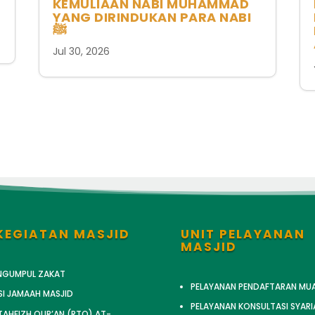
KEMULIAAN NABI MUHAMMAD
YANG DIRINDUKAN PARA NABI
ﷺ
Jul 30, 2026
KEGIATAN MASJID
UNIT PELAYANAN
MASJID
ENGUMPUL ZAKAT
PELAYANAN PENDAFTARAN MU
SI JAMAAH MASJID
PELAYANAN KONSULTASI SYARI
AHFIZH QUR’AN (RTQ) AT-