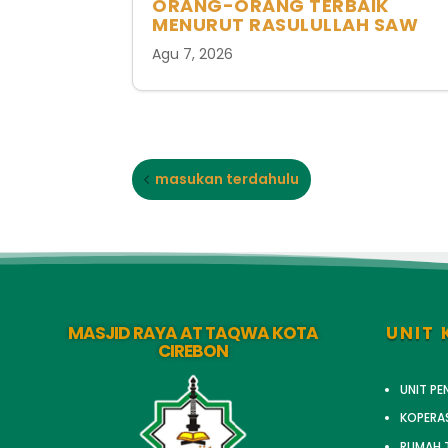
ORANG-ORANG TERBAIK
MENURUT RASULULLAH SAW
Agu 7, 2026
masukan terdahulu
MASJID RAYA AT TAQWA KOTA
UNIT 
CIREBON
UNIT P
KOPERA
RUMAH T