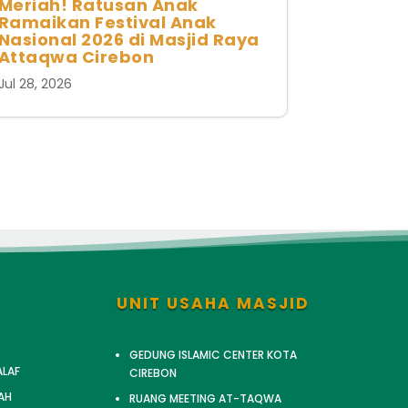
Meriah! Ratusan Anak
Ramaikan Festival Anak
Nasional 2026 di Masjid Raya
Attaqwa Cirebon
Jul 28, 2026
UNIT USAHA MASJID
GEDUNG ISLAMIC CENTER KOTA
ALAF
CIREBON
AH
RUANG MEETING AT-TAQWA