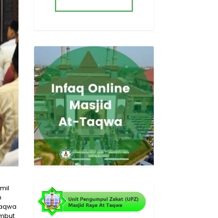
mil
n
Taqwa
ambut