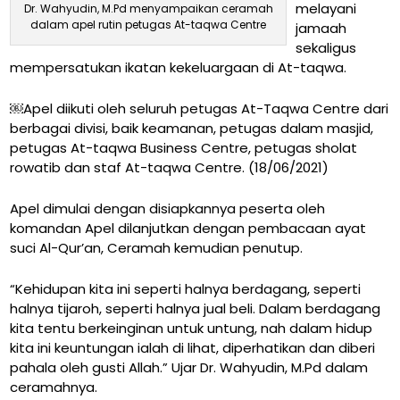
melayani
Dr. Wahyudin, M.Pd menyampaikan ceramah
dalam apel rutin petugas At-taqwa Centre
jamaah
sekaligus
mempersatukan ikatan kekeluargaan di At-taqwa.
￼Apel diikuti oleh seluruh petugas At-Taqwa Centre dari
berbagai divisi, baik keamanan, petugas dalam masjid,
petugas At-taqwa Business Centre, petugas sholat
rowatib dan staf At-taqwa Centre. (18/06/2021)
Apel dimulai dengan disiapkannya peserta oleh
komandan Apel dilanjutkan dengan pembacaan ayat
suci Al-Qur’an, Ceramah kemudian penutup.
“Kehidupan kita ini seperti halnya berdagang, seperti
halnya tijaroh, seperti halnya jual beli. Dalam berdagang
kita tentu berkeinginan untuk untung, nah dalam hidup
kita ini keuntungan ialah di lihat, diperhatikan dan diberi
pahala oleh gusti Allah.” Ujar Dr. Wahyudin, M.Pd dalam
ceramahnya.