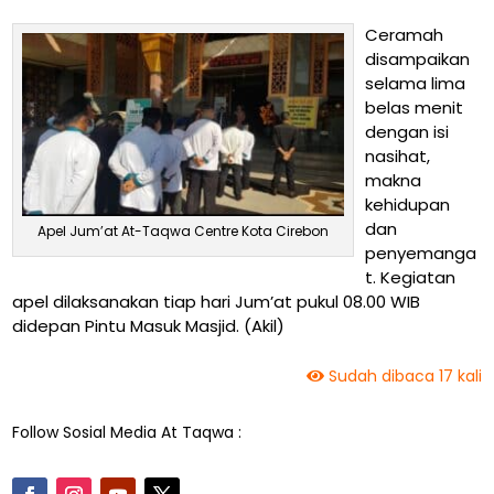
Ceramah
disampaikan
selama lima
belas menit
dengan isi
nasihat,
makna
kehidupan
dan
Apel Jum’at At-Taqwa Centre Kota Cirebon
penyemanga
t. Kegiatan
apel dilaksanakan tiap hari Jum’at pukul 08.00 WIB
didepan Pintu Masuk Masjid. (Akil)
Sudah dibaca 17 kali
Follow Sosial Media At Taqwa :