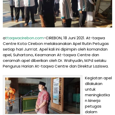
a
ttaqwacirebon.com
-CIREBON, 18 Juni 2021. At-taqwa
Centre Kota Cirebon melaksanakan Apel Rutin Petugas
setiap hari Jum’at. Apel kali ini dipimpin oleh komandan
apel, Suhartono, Keamanan At-taqwa Centre dan
ceramah apel diberikan oleh Dr. Wahyudin, M.Pd selaku
Pengurus Harian At-taqwa Centre dan Direktur Laziswa.
Kegiatan apel
dilakukan
untuk
meningkatka
n kinerja
petugas
dalam