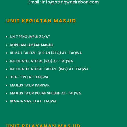
Email : info@attaqwacirebon.com
UNIT KEGIATAN MASJID
UNIT PENGUMPUL ZAKAT
KOPERASI JAMAAH MASJID
RUMAH TAHFIZH QUR’AN (RTQ) AT-TAQWA
RAUDHATUL ATHFAL (RA1) AT-TAQWA
RAUDHATUL ATHFAL TAHFIZH (RA2) AT-TAQWA
TPA – TPQ AT-TAQWA
MAJELIS TA’LIM KAMISAN
MAJELIS TA’LIM KULIAH SHUBUH AT-TAQWA
REMAJA MASJID AT-TAQWA
UNIT PELAYANAN MASJID