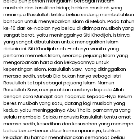
beliau pun pernah mengalami berbagai macam
musibah dan kesulitan hidup; bahkan musibah yang
menimpa Rasulullah ketika beliau sedang membutuhkan
bantuan untuk menyebarkan Islam di Mekah. Pada tahun
ke-10 dari ke-Nabian nya beliau di ditimpa musibah yang
sangat berat, yaitu meninggalnya Siti Khodijah, istrinya,
yang sangat dibutuhkan untuk menegakkan Islam
didunia ini. Siti Khodijah satu-satunya wanita yang
pertama memeluk Islam, seorang pejuang Islam yang
mengorbankan harta dan kekayaannya untuk
kepentingan Islam. Rasulullah Saw, yang ditinggalkan
merasa sedih, sebab Dia bukan hanya sebagai istri
Rasulullah tetapi sebagai pejuang Islam. Namun
Rasulullah Saw, menyerahkan nasibnya kepada Allah
dengan cara
Munajat
dan
Taqarrub
kepada-Nya. Belum
beres musibah yang satu, datang lagi musibah yang
kedua, yaitu meninggalnya Abu Tholib, pamannya yang
selalu membela. Selaku manusia Rasulullah tentu amat
merasa sedih, kesedihan dan kesusahan yang menimpa
beliau benar-benar diluar kemampuannya, bahkan
kejadian itu hampir menghilangkan semangat beliau