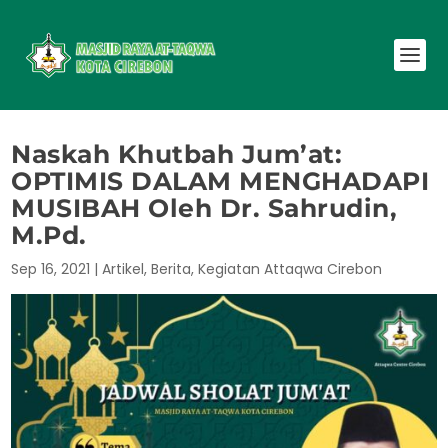
Naskah Khutbah Jum’at:
OPTIMIS DALAM MENGHADAPI
MUSIBAH Oleh Dr. Sahrudin,
M.Pd.
Sep 16, 2021
|
Artikel
,
Berita
,
Kegiatan Attaqwa Cirebon