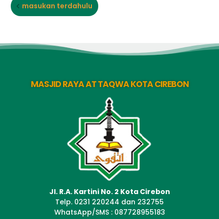
masukan terdahulu
MASJID RAYA AT TAQWA KOTA CIREBON
Jl. R.A. Kartini No. 2 Kota Cirebon
Telp. 0231 220244 dan 232755
WhatsApp/SMS : 087728955183