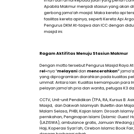
iman dan amal kepada jalan yang penuh cahaya
Apabila Makmur menjadi stasiun yang akan d
gerbong jama’ah masjid. Maka kereta api ter
fasilitas kereta apinya, seperti Kereta Api Arg
Pengurus DKM At-taqwa dan ICC dengan diduk
masjid ini.
Ragam Aktifitas Menuju Stasiun Makmur
Dengan motto tersebut Pengurus Masjid Raya At
rel-
nya “
melayani
dan
mencerahkan”
jama’a
yang diprogramkan diarahkan pada kualitas p
ummat. Antara lain: Kualitas kemampuan para I
pelayan jama’ah pria dan wanita, petugas K3 d
CCTV, Unit-unit Pendidikan (TPA, RA, Kursus B. 
Masjid, dan Dakwah Islamiyah: Bulettin dan Maja
Malam Selasa, PHBI, Kajian Islam: Dirosah Islam
pernikahan, Penginapan Islami (
Islamic Guest H
(LAZISWA), ambulance gratis, Jamuan Wedang 
Haji, Koperasi Syari’ah, Cirebon Islamic Book Fa
dengan berbagai pihak.