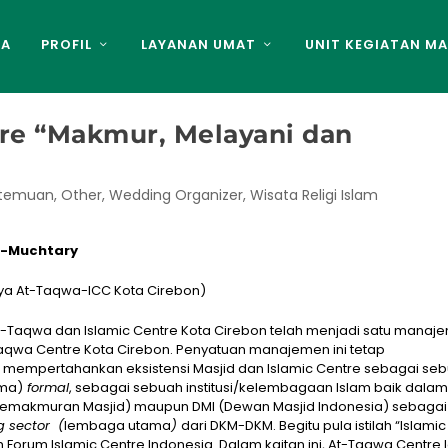
DA
PROFIL
LAYANAN UMAT
UNIT KEGIATAN MA
re “Makmur, Melayani dan
rtemuan
,
Other
,
Wedding Organizer
,
Wisata Religi Islam
l-Muchtary
a At-Taqwa-ICC Kota Cirebon)
At-Taqwa dan Islamic Centre Kota Cirebon telah menjadi satu manaj
qwa Centre Kota Cirebon. Penyatuan manajemen ini tetap
mempertahankan eksistensi Masjid dan Islamic Centre sebagai se
ama)
formal
, sebagai sebuah institusi/kelembagaan Islam baik dalam
makmuran Masjid) maupun DMI (Dewan Masjid Indonesia) sebagai 
g sector (
lembaga utama
)
dari DKM-DKM. Begitu pula istilah “Islamic
Forum Islamic Centre Indonesia. Dalam kaitan ini, At-Taqwa Centre 