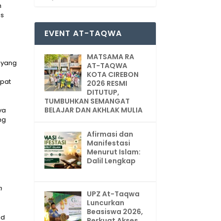
h
as
EVENT AT-TAQWA
h
MATSAMA RA
, yang
AT-TAQWA
KOTA CIREBON
pat
2026 RESMI
DITUTUP,
TUMBUHKAN SEMANGAT
BELAJAR DAN AKHLAK MULIA
nya
ung
Afirmasi dan
Manifestasi
Menurut Islam:
Dalil Lengkap
m
UPZ At-Taqwa
Luncurkan
Beasiswa 2026,
id
Perkuat Akses