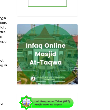
ngsi
akan,
lah,
ntre
s,
lapa
kat
ng di
da