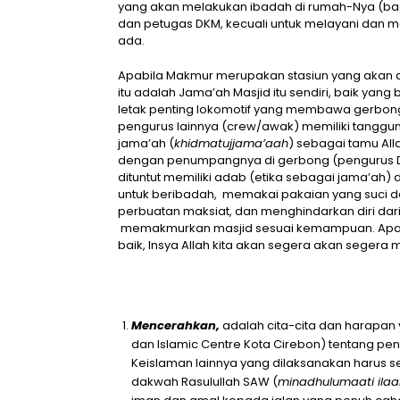
yang akan melakukan ibadah di rumah-Nya (baetu
dan petugas DKM, kecuali untuk melayani dan
ada.
Apabila Makmur merupakan stasiun yang akan di
itu adalah Jama’ah Masjid itu sendiri, baik yang 
letak penting lokomotif yang membawa gerbon
pengurus lainnya (crew/awak) memiliki tanggu
jama’ah (
khidmatujjama’aah
) sebagai tamu All
dengan penumpangnya di gerbong (pengurus D
dituntut memiliki adab (etika sebagai jama’ah) d
untuk beribadah, memakai pakaian yang suci d
perbuatan maksiat, dan menghindarkan diri dari 
memakmurkan masjid sesuai kemampuan. Apabi
baik, Insya Allah kita akan segera akan segera
Mencerahkan,
adalah cita-cita dan harapan
dan Islamic Centre Kota Cirebon) tentang pen
Keislaman lainnya yang dilaksanakan harus se
dakwah Rasulullah SAW (
minadhulumaati ilaa