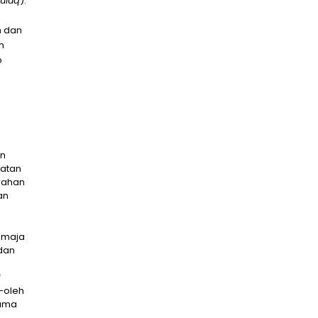
huluq
).
n dan
h
p
an
iatan
rahan
an
Remaja
 dan
f
h-oleh
sama