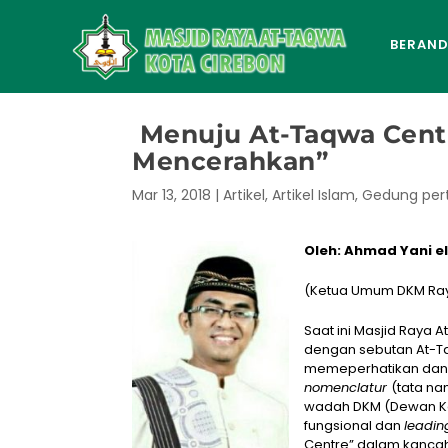
BERAN
Menuju At-Taqwa Cent
Mencerahkan”
Mar 13, 2018
|
Artikel
,
Artikel Islam
,
Gedung pe
Oleh: Ahmad Yani e
(Ketua Umum DKM Ray
Saat ini Masjid Raya 
dengan sebutan At-Ta
memeperhatikan dan 
nomenclatur
(tata n
wadah DKM (Dewan Ke
fungsional dan
leadin
Centre” dalam kancah 