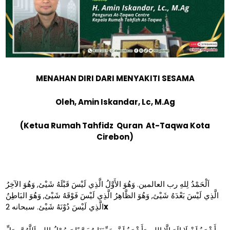
MENAHAN DIRI DARI MENYAKITI SESAMA
Oleh, Amin Iskandar, Lc, M.Ag
(Ketua Rumah Tahfidz Quran At-Taqwa Kota
Cirebon)
اَلْحَمْدُ لِلهِ رب العالمين. وَهُوَ الأَوَّلُ الَّذِي لَيْسَ قَبْلَهُ شَيْئ, وَهُوَ الآخِرُ
الَّذِي لَيْسَ بَعْدَهُ شَيْئ, وَهُوَ الظَّاهِرُ الَّذِي لَيْسَ فَوْقَهُ شَيْئ, وَهُوَ البَاطِنُ
الَّذِي لَيْسَ دُوْنَهُ شَيْئ. سبحانه 2
x