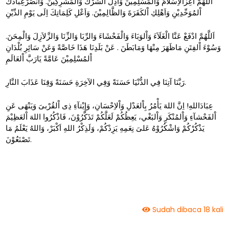
اَللَّهُمَّ اَعِزَّاْلاِسْلاَمَ وَاْلمُسْلِمِيْنَ وَاَذِلَّ الشِّرْكَ وَالْمُشْرِكِيْنَ. وَانْصُرْعِبَادَكَ
اْلمُوَحِّدِيْنِ وَاَهْلِكِ اْلكَفَرَةَ وَالظَّالِمِيْنَ. وَاَعْلِ كَلِمَاتِكَ اِلَى يَوْمِ الدِّيْنِ
اَللَّهُمَّ ادْفَعْ عَنَّا الْغَلَاَءَ وَاْلوَبَاءَ وَالْفَحْشَاءَ وَالرِّبَا وَالزِّنَا وَالزَّلاَزِلَ وَالْمِحَنَ.
وَسُوْءَ اْلفِتَنِ مَاظَهَرَ مِنْهَا وَمَابَطَنَ . عَنْ بَلَدِنَا هَذَا خَاصَّةً وَعَنْ سَائِرِ بُلْدَانِ
اْلمُسْلِمِيْنَ عَامَّةً يَارَبَّ اْلعَالَمِ
رَبَّنَا آتِنَا فِي الدُّنْيَا حَسَنَةً وَفِي الآخِرَةِ حَسَنَةً وَقِنَا عَذَابَ النَّارِ.
عِبَادَاللهِ! اِنَّ اللهَ يَأْمُرُ بِاْلعَدْلِ وَاْلاِحْسَانِ، وَإِيْتآءِ ذِى اْلقُرْبىَ وَيَنْهَى عَنِ
اْلفَحْشآءِ وَاْلمُنْكَرِ وَاْلبَغْي، يَعِظُكُمْ لَعَلَّكُمْ تَذَكَّرُوْنَ، فَاذْكُرُوا اللهَ اْلعَظِيْمَ
يَذْكُرْكُمْ وَاشْكُرُوْهُ عَلىَ نِعَمِهِ يَزِدْكُمْ، وَلَذِكْرُ اللهِ اَكْبَرْ، وَاللهُ يَعْلَمُ مَا
تَصْنَعُوْنَ.
Sudah dibaca 18 kali