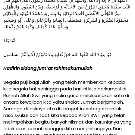
أَشْهَدُ اَنْ لَا اِلَهَ إِلَّا الله, وَأَشْهَدُ اَنَّ سَيِّدَنَا مُحَمَّدًا رَسُوْلُ الله, اَللَّهُمَّ صَلِّ
عَلَى سَيِّدِنَا مُحَمَّدٍ, البَرْزَخْ بَيْنَ الاَحَدِيَّةِ وَالْوَاحِدِيَّةِ, وَبَيْنَ البُطُونِ وَالظُّهُوْرِ,
سِرُّ التَّجَلِّى الاَعْظَمِ, اَحْمَدُ البِدَايَةِ وَالبِشَارَةِ, مُحَمَّدٌ النِّهَايَةِ وَالْهِدَايَةِ,
مَحْمُوْدُ السِّيْرَةِ وَالسَّرِيْرَةِ, مُصْطَفَى العِنَايَةِ واَلرِّعَايَةِ, وَعَلَى آلِهِ وَصَحْبِهِ
وَسَلِّمْ, عَدَدَ كَمَالِكَ وَكَمَا يَلِيْقُ بِكَمَالِهِ.
أَمَّا بَعْدُ:
فَيَا عِبَادَ اللهِ اتَّقُوا الله حَقَّ تُقَاتِهِ وَلَا تَمُوْتُنَّ إلَّا وَأَنْتُمْ مسلمون
Hadirin sidang jum’at rahimakumullah
Segala puji bagi Allah, yang telah memberikan kepada
kita segala hal, sehingga pada hari ini kita berkumpul di
Rumah Allah Swt yang mulia guna melaksanakan satu di
antara kewajiban kita yaitu shalat Jum’at berjama’ah.
Semoga duduknya kita di tempat ini sebagai bentuk
rasa syukur dan taat kita kepada Allah SWT yang telah
melimpahkan begitu banyak nikmat dan karunianya yang
tidak akan pernah sanggup kita menghitungnya. Dan