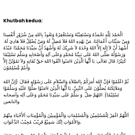
Khutbah kedua:
الْحَمْدَ لِلَّهِ نَحْمَدُهُ وَنَسْتَعِيْنُهُ وَنَسْتَغْفِرُهْ وَنَعُوذُ بِاللهِ مِنْ شُرُوْرِ أَنْفُسِنَا
وَمِنْ سَيِّئَاتِ أَعْمَالِنَا، مَنْ يَهْدِهِ اللهُ فَلاَ مُضِلَّ لَهُ وَمَنْ يُضْلِلْ فَلاَ هَادِيَ لَهُ.
أَشْهَدُ أَنْ لاَ إِلَهَ إِلاَّ اللهُ وَحْدَهُ لاَ شَرِيْكَ لَهُ وَأَشْهَدُ أَنَّ سَيِّدَنَا مُحَمَّدًا عَبْدُهُ
وَرَسُوْلُهُ صَلَّى اللهُ عَلَى نَبِيِّنَا مُحَمَّدٍ وَعَلَى آلِهِ وَأَصْحَابِهِ وَسَلَّمَ تَسْلِيْمًا
كَثِيْرًا. قَالَ تَعَالَى: يَا أَيُّهاَ الَّذِيْنَ ءَامَنُوا اتَّقُوا اللهَ حَقَّ تُقَاتِهِ وَلاَ تَمُوْتُنَّ إِلاَّ
وَأَنتُمْ مُّسْلِمُوْنَ
ثُمَّ اعْلَمُوْا فَإِنَّ اللهَ أَمَرَكُمْ بِالصَّلاَةِ وَالسَّلاَمِ عَلَى رَسُوْلِهِ فَقَالَ: {إِنَّ اللهَ
وَمَلاَئِكَتَهُ يُصَلُّوْنَ عَلَى النَّبِيِّ، يَا أَيُّهاَ الَّذِيْنَ ءَامَنُوْا صَلُّوْا عَلَيْهِ وَسَلِّمُوْا
تَسْلِيْمًا}. اللهُمَّ صَلِّ وَ سَلِّمْ عَلَى سَيِّدِنَا مُحَمَّدٍ وَعَلَى آلِه وأصحابه
والتابعين.
اَللَّهُمَّ اغْفِرْ لِلْمُسْلِمِيْنَ وَالْمُسْلِمَاتِ وَالْمُؤْمِنِيْنَ وَالْمُؤْمِنَاتِ اَلأَحْيَاءِ مِنْهُمْ
وَالأَمْوَاتِ اِنَّكَ سَمِيْعٌ قَرِيْبٌ مُجِيْبُ الدَّعْوَاتِ
.